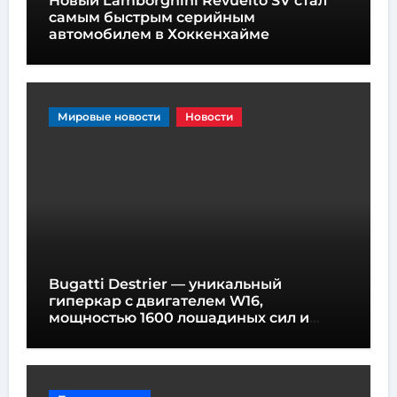
Новый Lamborghini Revuelto SV стал
самым быстрым серийным
автомобилем в Хоккенхайме
Мировые новости
Новости
Bugatti Destrier — уникальный
гиперкар с двигателем W16,
мощностью 1600 лошадиных сил и
высотой всего один метр