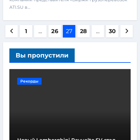
ATI.SU в…
1
…
26
27
28
…
30
Вы пропустили
Рекорды