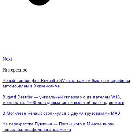
Next
Интересное
Новый Lamborghini Revuelto SV стал самым быстрым серийным
автомобилем в Хоккенхайме
Bugatti Destrier — уникальный гиперкар с двигателем W16,
мощностью 1600 лошадиных сил и высотой всего один метр
В Могилеве Renault столкнулся с двумя грузовиками МАЗ
На перекрестке Пушкина — Притыцкого в Минске вновь
появилась «вафельная» разметка