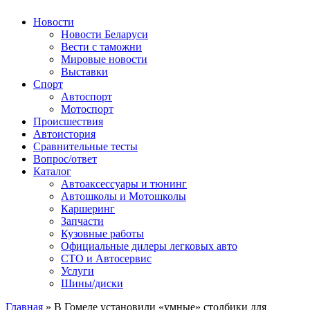
Авторулевой
Сайт про автомобили
Новости
Новости Беларуси
Вести с таможни
Мировые новости
Выставки
Спорт
Автоспорт
Мотоспорт
Происшествия
Автоистория
Сравнительные тесты
Вопрос/ответ
Каталог
Автоакcессуары и тюнинг
Автошколы и Мотошколы
Каршеринг
Запчасти
Кузовные работы
Официальные дилеры легковых авто
СТО и Автосервис
Услуги
Шины/диски
Главная
»
В Гомеле установили «умные» столбики для