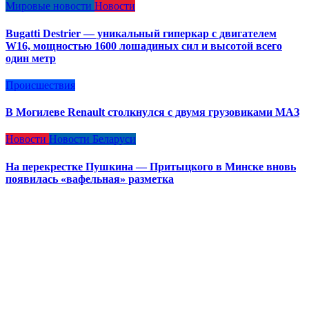
Мировые новости
Новости
Bugatti Destrier — уникальный гиперкар с двигателем
W16, мощностью 1600 лошадиных сил и высотой всего
один метр
Происшествия
В Могилеве Renault столкнулся с двумя грузовиками МАЗ
Новости
Новости Беларуси
На перекрестке Пушкина — Притыцкого в Минске вновь
появилась «вафельная» разметка