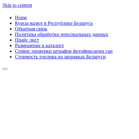
Skip to content
Home
Курсы валют в Республике Беларусь
Обратная связь
Политика обработки персональных данных
Прайс лист
Размещение в каталоге
Сервис проверки штрафов фотофиксации гаи
Стоимость топлива на заправках Беларуси
Авторулевой
Сайт про автомобили