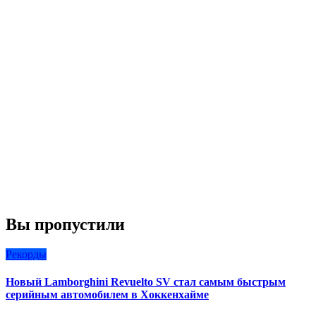
Вы пропустили
Рекорды
Новый Lamborghini Revuelto SV стал самым быстрым
серийным автомобилем в Хоккенхайме