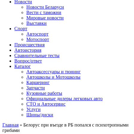
Сайт про автомобили
Новости
Новости Беларуси
Вести с таможни
Мировые новости
Выставки
Спорт
Автоспорт
Мотоспорт
Происшествия
Автоистория
Сравнительные тесты
Вопрос/ответ
Каталог
Автоакcессуары и тюнинг
Автошколы и Мотошколы
Каршеринг
Запчасти
Кузовные работы
Официальные дилеры легковых авто
СТО и Автосервис
Услуги
Шины/диски
Главная
»
Белорус при въезде в РБ попался с психотропными
грибами