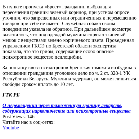
В пункте пропуска «Брест» гражданин выбрал для
пересечения границы зеленый коридор, при устном опросе
уточнил, что запрещенных или ограниченных к перемещению
товаров при себе не имеет. Служебная собака своим
поведением указала на обратное. При дальнейшем досмотре
выяснилось, что под одеждой мужчина спрятал тканевый
мешок с веществами зелено-коричневого цвета. Проведенная
управлением ГКСЭ по Брестской области экспертиза
показала, что это грибы, содержащие особо опасное
психотропное вещество псилоцибин.
За попытку ввоза психотропов Брестская таможня возбудила в
отношении гражданина уголовное дело по ч. 2 ст. 328-1 УК
Республики Беларусь. Мужчина задержан, он может лишиться
свободы сроком вплоть до 10 лет.
ГТК РБ
О перемещении через таможенную границу лекарств,
содержащих наркотические или психотропные вещества
Post Views:
146
Читайте нас в соц-сетях:
Youtube