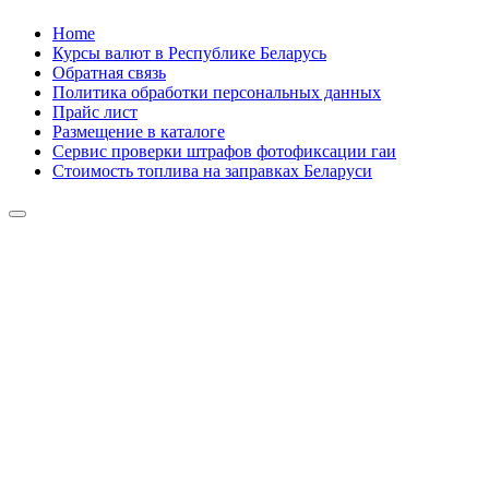
Skip
Home
to
Курсы валют в Республике Беларусь
content
Обратная связь
Политика обработки персональных данных
Прайс лист
Размещение в каталоге
Сервис проверки штрафов фотофиксации гаи
Стоимость топлива на заправках Беларуси
Авторулевой
Сайт про автомобили
Авторулевой