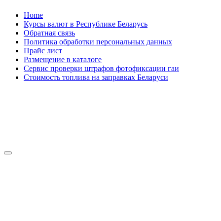
Skip
Home
to
Курсы валют в Республике Беларусь
content
Обратная связь
Политика обработки персональных данных
Прайс лист
Размещение в каталоге
Сервис проверки штрафов фотофиксации гаи
Стоимость топлива на заправках Беларуси
Авторулевой
Сайт про автомобили