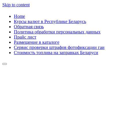
Skip to content
Home
Курсы валют в Республике Беларусь
Обратная связь
Политика обработки персональных данных
Прайс лист
Размещение в каталоге
Сервис проверки штрафов фотофиксации гаи
Стоимость топлива на заправках Беларуси
Авторулевой
Сайт про автомобили