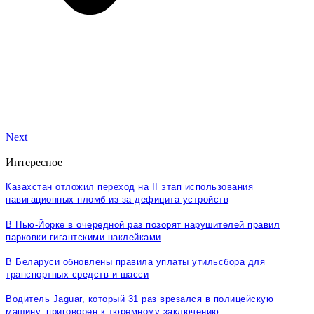
Next
Интересное
Казахстан отложил переход на II этап использования
навигационных пломб из-за дефицита устройств
В Нью-Йорке в очередной раз позорят нарушителей правил
парковки гигантскими наклейками
В Беларуси обновлены правила уплаты утильсбора для
транспортных средств и шасси
Водитель Jaguar, который 31 раз врезался в полицейскую
машину, приговорен к тюремному заключению