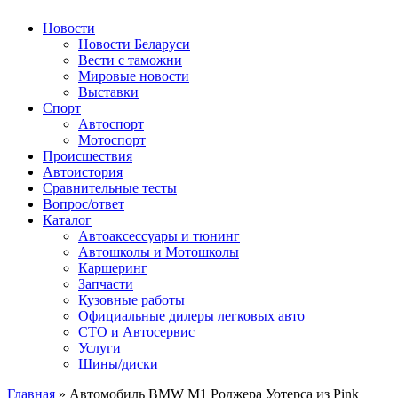
Авторулевой
Сайт про автомобили
Новости
Новости Беларуси
Вести с таможни
Мировые новости
Выставки
Спорт
Автоспорт
Мотоспорт
Происшествия
Автоистория
Сравнительные тесты
Вопрос/ответ
Каталог
Автоакcессуары и тюнинг
Автошколы и Мотошколы
Каршеринг
Запчасти
Кузовные работы
Официальные дилеры легковых авто
СТО и Автосервис
Услуги
Шины/диски
Главная
»
Автомобиль BMW M1 Роджера Уотерса из Pink