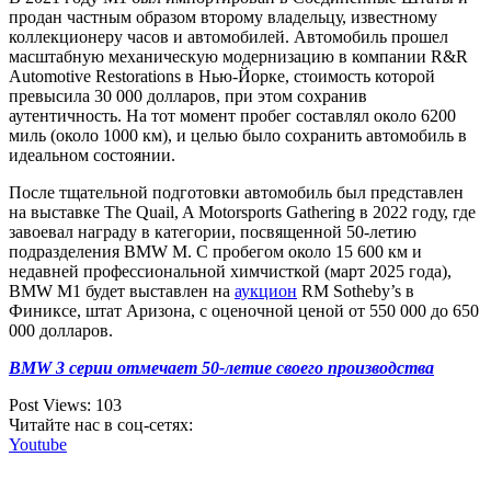
продан частным образом второму владельцу, известному
коллекционеру часов и автомобилей. Автомобиль прошел
масштабную механическую модернизацию в компании R&R
Automotive Restorations в Нью-Йорке, стоимость которой
превысила 30 000 долларов, при этом сохранив
аутентичность. На тот момент пробег составлял около 6200
миль (около 1000 км), и целью было сохранить автомобиль в
идеальном состоянии.
После тщательной подготовки автомобиль был представлен
на выставке The Quail, A Motorsports Gathering в 2022 году, где
завоевал награду в категории, посвященной 50-летию
подразделения BMW M. С пробегом около 15 600 км и
недавней профессиональной химчисткой (март 2025 года),
BMW M1 будет выставлен на
аукцион
RM Sotheby’s в
Финиксе, штат Аризона, с оценочной ценой от 550 000 до 650
000 долларов.
BMW 3 серии отмечает 50-летие своего производства
Post Views:
103
Читайте нас в соц-сетях:
Youtube