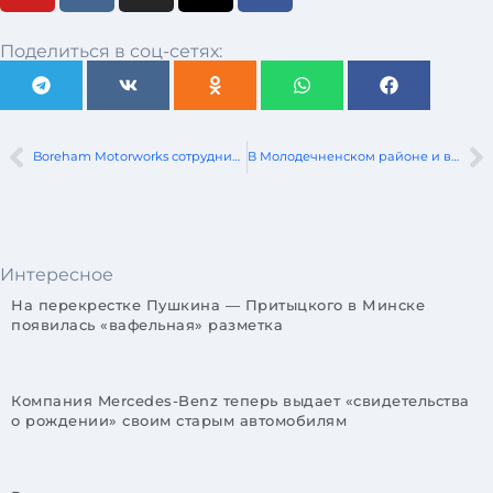
Поделиться в соц-сетях:
Boreham Motorworks сотрудничает с Ford для возрождения RS200 и MK1 Escort
В Молодечненском районе и в Витебске из-за ДТП опрокинулись автомобили
Интересное
На перекрестке Пушкина — Притыцкого в Минске
появилась «вафельная» разметка
Компания Mercedes-Benz теперь выдает «свидетельства
о рождении» своим старым автомобилям