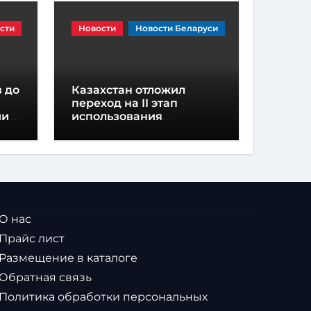
сти
Новости
Новости Беларуси
 до
Казахстан отложил
переход на II этап
ии
использования
навигационных пломб
из-за дефицита
устройств
 О нас
 Прайс лист
 Размещение в каталоге
 Обратная связь
 Политика обработки персональных