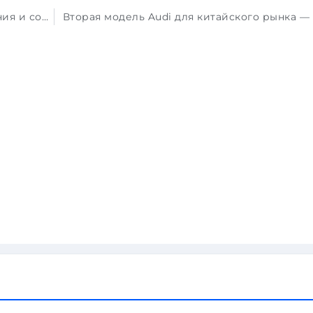
Водитель Toyota отвлеклась от управления и совершила наезд на опору освещения
Вторая модель Audi для китайского рынка —