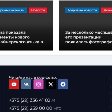
ровые новости
Новости
Мировые новости
Ново
ra показала
За несколько месяцев
ементы нового
его презентации
айнерского языка в
появились фотограф
еддверии
нового Smart #2
езентации концепт-
ра
Читайте нас в соц-сетях:
-
-
-
+375 (29) 336 41 82
-
А1
-
+375 (29) 259 00 00
МТС
.