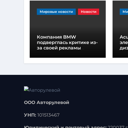
Мировые новости
Новости
Ми
Компания BMW
Acu
подверглась критике из-
эл
за своей рекламы
диз
Человека-паука в салоне
пр
автомобиля
пр
ка
ООО Авторулевой
УНП:
101513467
Юридический и почтовый адрес:
220037 г