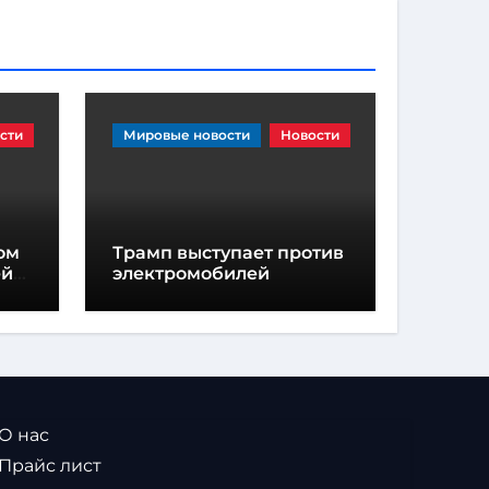
сти
Мировые новости
Новости
ом
Трамп выступает против
ей
электромобилей
 О нас
 Прайс лист