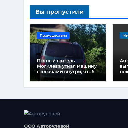
Вы пропустили
Происшествия
Ми
Пьяный житель
Au
Могилева угнал машину
вып
с ключами внутри, чтобы
по
«подъехать» до дома
ООО Авторулевой