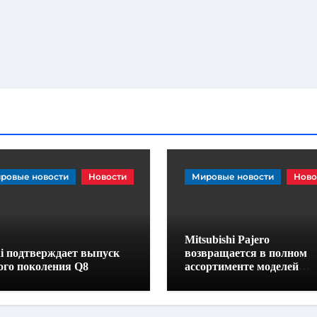
ровые новости
Новости
Мировые новости
Ново
Mitsubishi Pajero
i подтверждает выпуск
возвращается в полном
ого поколения Q8
ассортименте моделей
внедорожников