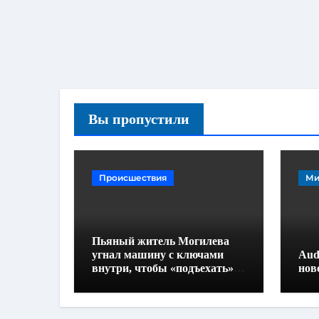
Вы пропустили
Происшествия
Ми
Пьяный житель Могилева
угнал машину с ключами
Aud
внутри, чтобы «подъехать»
нов
до дома