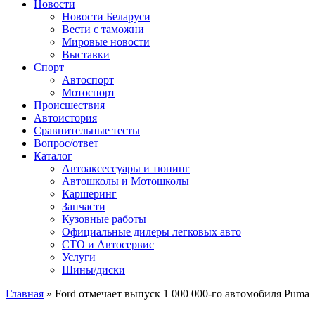
Сайт про автомобили
Новости
Новости Беларуси
Вести с таможни
Мировые новости
Выставки
Спорт
Автоспорт
Мотоспорт
Происшествия
Автоистория
Сравнительные тесты
Вопрос/ответ
Каталог
Автоакcессуары и тюнинг
Автошколы и Мотошколы
Каршеринг
Запчасти
Кузовные работы
Официальные дилеры легковых авто
СТО и Автосервис
Услуги
Шины/диски
Главная
»
Ford отмечает выпуск 1 000 000-го автомобиля Puma