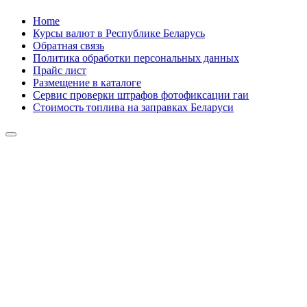
Skip
Home
to
Курсы валют в Республике Беларусь
content
Обратная связь
Политика обработки персональных данных
Прайс лист
Размещение в каталоге
Сервис проверки штрафов фотофиксации гаи
Стоимость топлива на заправках Беларуси
Авторулевой
Сайт про автомобили
Авторулевой