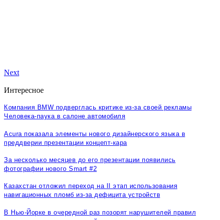
Next
Интересное
Компания BMW подверглась критике из-за своей рекламы
Человека-паука в салоне автомобиля
Acura показала элементы нового дизайнерского языка в
преддверии презентации концепт-кара
За несколько месяцев до его презентации появились
фотографии нового Smart #2
Казахстан отложил переход на II этап использования
навигационных пломб из-за дефицита устройств
В Нью-Йорке в очередной раз позорят нарушителей правил