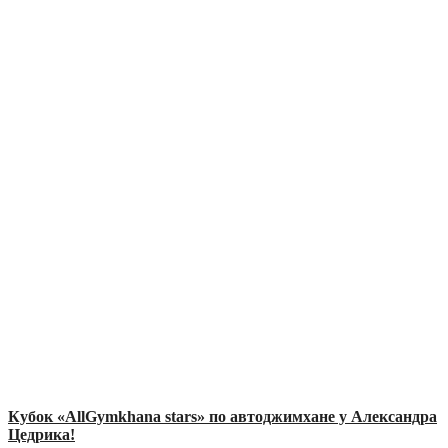
Кубок «AllGymkhana stars» по автоджимхане у Александра
Цедрика!