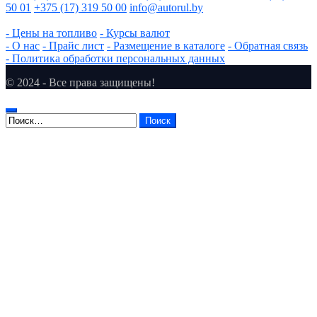
50 01
+375 (17) 319 50 00
info@autorul.by
- Цены на топливо
- Курсы валют
- О нас
- Прайс лист
- Размещение в каталоге
- Обратная связь
- Политика обработки персональных данных
© 2024 - Все права защищены!
Найти: