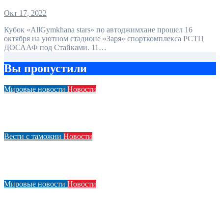
Окт 17, 2022
Кубок «AllGymkhana stars» по автоджимхане прошел 16
октября на уютном стадионе «Заря» спорткомплекса РСТЦ
ДОСААФ под Стайками. 11…
Вы пропустили
Мировые новости
Новости
В Нью-Йорке в очередной раз позорят нарушителей
правил парковки гигантскими наклейками
Вести с таможни
Новости
В Беларуси обновлены правила уплаты утильсбора для
транспортных средств и шасси
Мировые новости
Новости
Водитель Jaguar, который 31 раз врезался в полицейскую
машину, приговорен к тюремному заключению