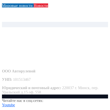
Мировые новости
Новости
Новый доступный по цене электромобиль-пикап от Ford
получит название «Fathom»
ООО Авторулевой
УНП:
101513467
Юридический и почтовый адрес:
220037 г. Минск, пер.
Уральский д.15 оф. 558
Читайте нас в соц-сетях:
Youtube