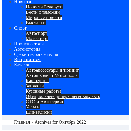
Сайт про автомобили
Новости
Новости Беларуси
Вести с таможни
Мировые новости
Выставки
Спорт
Автоспорт
Мотоспорт
Происшествия
Автоистория
Сравнительные тесты
Вопрос/ответ
Каталог
Автоакcессуары и тюнинг
Автошколы и Мотошколы
Каршеринг
Запчасти
Кузовные работы
Официальные дилеры легковых авто
СТО и Автосервис
Услуги
Шины/диски
Главная
»
Archives for Октябрь 2022