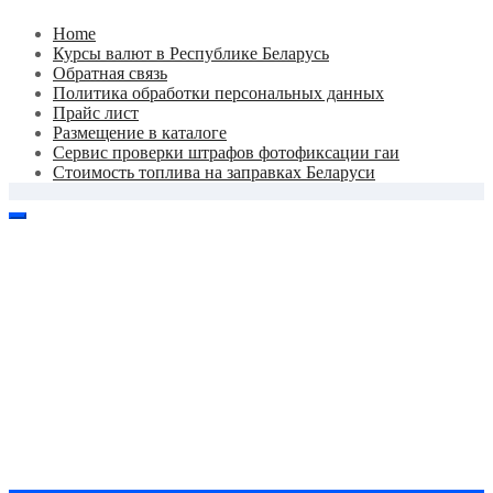
Skip
Home
to
Курсы валют в Республике Беларусь
content
Обратная связь
Политика обработки персональных данных
Прайс лист
Размещение в каталоге
Сервис проверки штрафов фотофиксации гаи
Стоимость топлива на заправках Беларуси
Авторулевой
Сайт про автомобили
Авторулевой