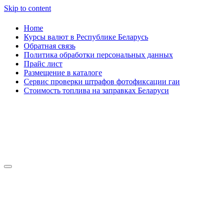
Skip to content
Home
Курсы валют в Республике Беларусь
Обратная связь
Политика обработки персональных данных
Прайс лист
Размещение в каталоге
Сервис проверки штрафов фотофиксации гаи
Стоимость топлива на заправках Беларуси
Авторулевой
Сайт про автомобили