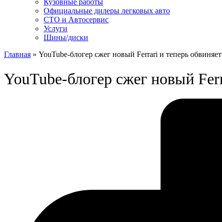
Кузовные работы
Официальные дилеры легковых авто
СТО и Автосервис
Услуги
Шины/диски
Главная
»
YouTube-блогер сжег новый Ferrari и теперь обвиняе
YouTube-блогер сжег новый Ferr