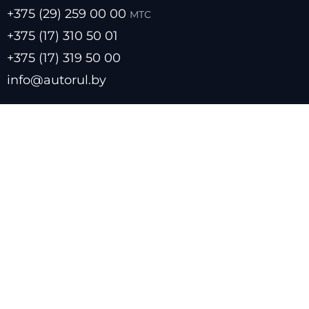
+375 (29) 259 00 00
МТС
+375 (17) 310 50 01
+375 (17) 319 50 00
info@autorul.by
- Цены на топливо
- Курсы валют
- О нас
- Прайс лист
- Размещение в каталоге
- Обратная связь
- Политика обработки персональных данных
© 2024 - Все права защищены!