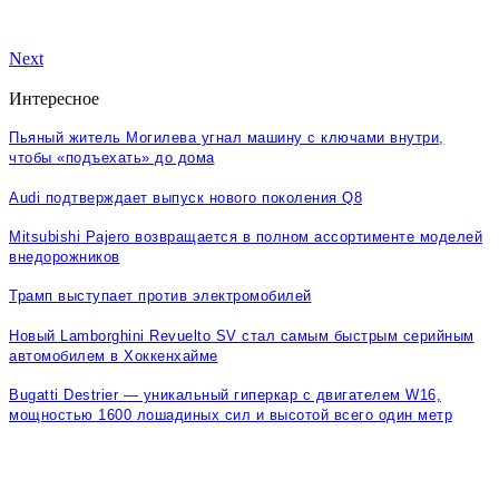
Next
Интересное
Пьяный житель Могилева угнал машину с ключами внутри,
чтобы «подъехать» до дома
Audi подтверждает выпуск нового поколения Q8
Mitsubishi Pajero возвращается в полном ассортименте моделей
внедорожников
Трамп выступает против электромобилей
Новый Lamborghini Revuelto SV стал самым быстрым серийным
автомобилем в Хоккенхайме
Bugatti Destrier — уникальный гиперкар с двигателем W16,
мощностью 1600 лошадиных сил и высотой всего один метр