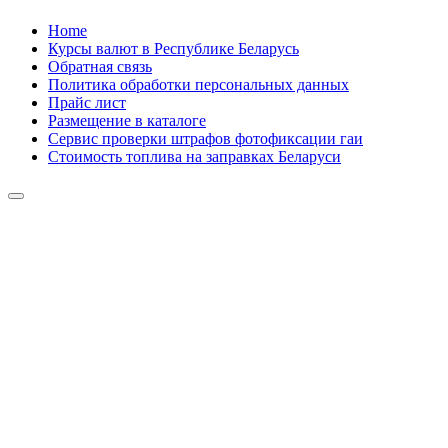
Skip
Home
to
Курсы валют в Республике Беларусь
content
Обратная связь
Политика обработки персональных данных
Прайс лист
Размещение в каталоге
Сервис проверки штрафов фотофиксации гаи
Стоимость топлива на заправках Беларуси
Авторулевой
Сайт про автомобили
Авторулевой