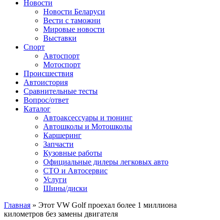
Сайт про автомобили
Новости
Новости Беларуси
Вести с таможни
Мировые новости
Выставки
Спорт
Автоспорт
Мотоспорт
Происшествия
Автоистория
Сравнительные тесты
Вопрос/ответ
Каталог
Автоакcессуары и тюнинг
Автошколы и Мотошколы
Каршеринг
Запчасти
Кузовные работы
Официальные дилеры легковых авто
СТО и Автосервис
Услуги
Шины/диски
Главная
»
Этот VW Golf проехал более 1 миллиона
километров без замены двигателя