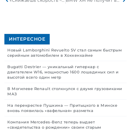
«Снижаешь скорость – сохраняешь жизнь!»
BMW XM не получит второго поколения
ИНТЕРЕСНОЕ
Новый Lamborghini Revuelto SV стал самым быстрым
серийным автомобилем в Хоккенхайме
Bugatti Destrier — уникальный гиперкар с
двигателем W16, мощностью 1600 лошадиных сил и
высотой всего один метр
В Могилеве Renault столкнулся с двумя грузовиками
МАЗ
На перекрестке Пушкина — Притыцкого в Минске
вновь появилась «вафельная» разметка
Компания Mercedes-Benz теперь выдает
«свидетельства о рождении» своим старым