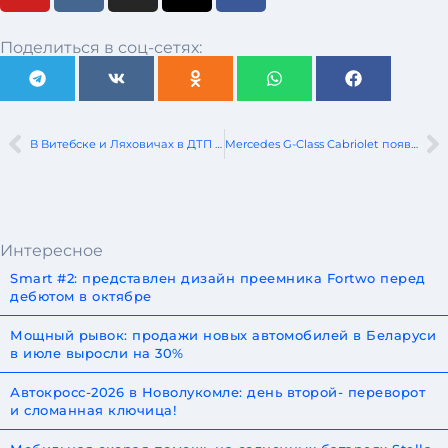
Поделиться в соц-сетях:
В Витебске и Ляховичах в ДТП попали 2 пешехода, переходившие дорогу по пешеходному переходу
Mercedes G-Class Cabriolet появится в следующем году как новый полноприводный автомобиль с мягким верхом
Интересное
Smart #2: представлен дизайн преемника Fortwo перед
дебютом в октябре
Мощный рывок: продажи новых автомобилей в Беларуси
в июле выросли на 30%
Автокросс-2026 в Новолукомле: день второй- переворот
и сломанная ключица!