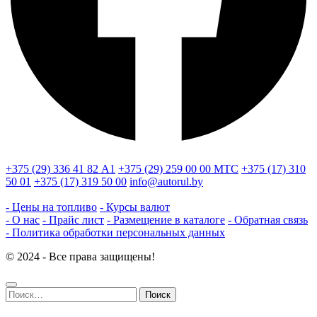
+375 (29) 336 41 82
А1
+375 (29) 259 00 00
МТС
+375 (17) 310
50 01
+375 (17) 319 50 00
info@autorul.by
- Цены на топливо
- Курсы валют
- О нас
- Прайс лист
- Размещение в каталоге
- Обратная связь
- Политика обработки персональных данных
© 2024 - Все права защищены!
Найти: