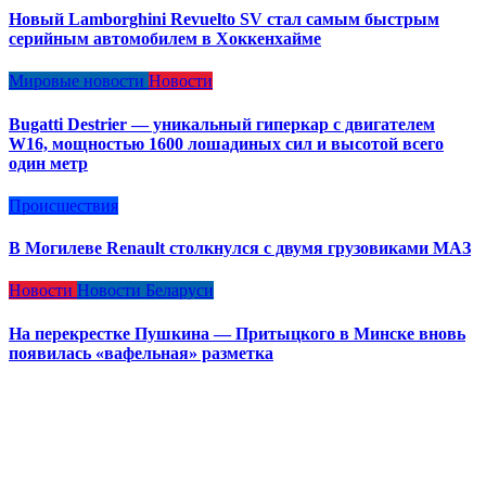
Новый Lamborghini Revuelto SV стал самым быстрым
серийным автомобилем в Хоккенхайме
Мировые новости
Новости
Bugatti Destrier — уникальный гиперкар с двигателем
W16, мощностью 1600 лошадиных сил и высотой всего
один метр
Происшествия
В Могилеве Renault столкнулся с двумя грузовиками МАЗ
Новости
Новости Беларуси
На перекрестке Пушкина — Притыцкого в Минске вновь
появилась «вафельная» разметка