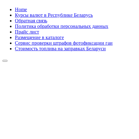
Skip
Home
to
Курсы валют в Республике Беларусь
content
Обратная связь
Политика обработки персональных данных
Прайс лист
Размещение в каталоге
Сервис проверки штрафов фотофиксации гаи
Стоимость топлива на заправках Беларуси
Авторулевой
Сайт про автомобили
Авторулевой