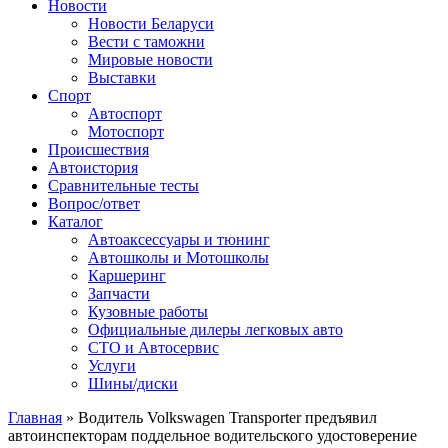
Сайт про автомобили
Новости
Новости Беларуси
Вести с таможни
Мировые новости
Выставки
Спорт
Автоспорт
Мотоспорт
Происшествия
Автоистория
Сравнительные тесты
Вопрос/ответ
Каталог
Автоакcессуары и тюнинг
Автошколы и Мотошколы
Каршеринг
Запчасти
Кузовные работы
Официальные дилеры легковых авто
СТО и Автосервис
Услуги
Шины/диски
Главная
»
Водитель Volkswagen Transporter предъявил
автоинспекторам поддельное водительского удостоверение