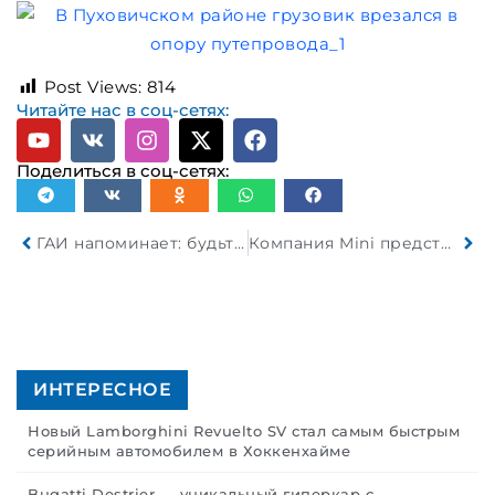
Post Views:
814
Читайте нас в соц-сетях:
Поделиться в соц-сетях:
ГАИ напоминает: будьте внимательны на ж/д переездах!
Компания Mini представила пятидверный Cooper. Более практичный хэтчбек премиум-класса уже в продаже
ИНТЕРЕСНОЕ
Новый Lamborghini Revuelto SV стал самым быстрым
серийным автомобилем в Хоккенхайме
Bugatti Destrier — уникальный гиперкар с