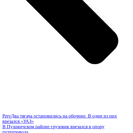
Prev
Два тягача остановились на обочине. В один из них
врезался «УАЗ»
В Пуховичском районе грузовик врезался в опору
путепровода