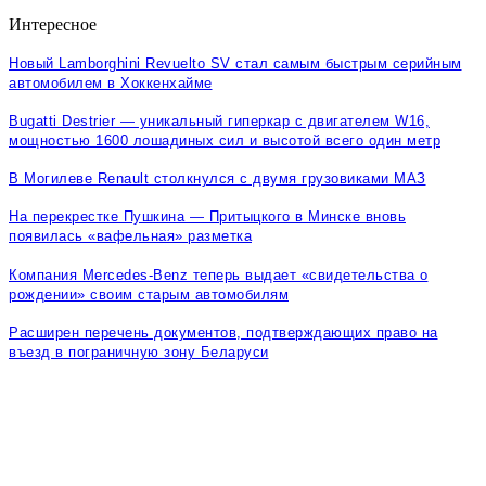
Интересное
Новый Lamborghini Revuelto SV стал самым быстрым серийным
автомобилем в Хоккенхайме
Bugatti Destrier — уникальный гиперкар с двигателем W16,
мощностью 1600 лошадиных сил и высотой всего один метр
В Могилеве Renault столкнулся с двумя грузовиками МАЗ
На перекрестке Пушкина — Притыцкого в Минске вновь
появилась «вафельная» разметка
Компания Mercedes-Benz теперь выдает «свидетельства о
рождении» своим старым автомобилям
Расширен перечень документов, подтверждающих право на
въезд в пограничную зону Беларуси