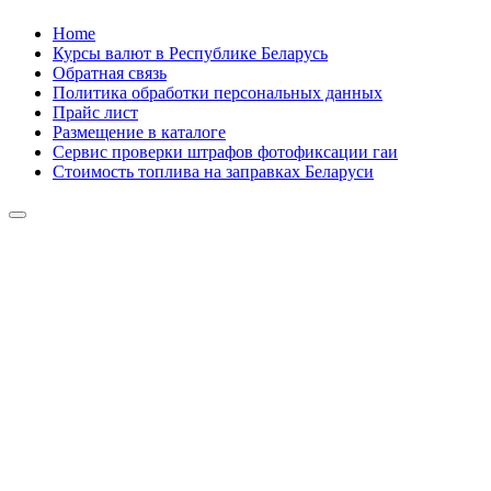
Skip
Home
to
Курсы валют в Республике Беларусь
content
Обратная связь
Политика обработки персональных данных
Прайс лист
Размещение в каталоге
Сервис проверки штрафов фотофиксации гаи
Стоимость топлива на заправках Беларуси
Авторулевой
Сайт про автомобили
Авторулевой