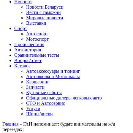
Сайт про автомобили
Новости
Новости Беларуси
Вести с таможни
Мировые новости
Выставки
Спорт
Автоспорт
Мотоспорт
Происшествия
Автоистория
Сравнительные тесты
Вопрос/ответ
Каталог
Автоакcессуары и тюнинг
Автошколы и Мотошколы
Каршеринг
Запчасти
Кузовные работы
Официальные дилеры легковых авто
СТО и Автосервис
Услуги
Шины/диски
Главная
»
ГАИ напоминает: будьте внимательны на ж/д
переездах!