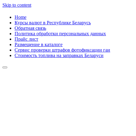
Skip to content
Home
Курсы валют в Республике Беларусь
Обратная связь
Политика обработки персональных данных
Прайс лист
Размещение в каталоге
Сервис проверки штрафов фотофиксации гаи
Стоимость топлива на заправках Беларуси
Авторулевой
Сайт про автомобили