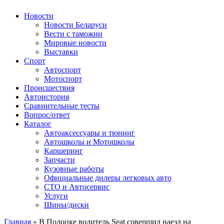
Авторулевой
Сайт про автомобили
Новости
Новости Беларуси
Вести с таможни
Мировые новости
Выставки
Спорт
Автоспорт
Мотоспорт
Происшествия
Автоистория
Сравнительные тесты
Вопрос/ответ
Каталог
Автоакcессуары и тюнинг
Автошколы и Мотошколы
Каршеринг
Запчасти
Кузовные работы
Официальные дилеры легковых авто
СТО и Автосервис
Услуги
Шины/диски
Главная
»
В Полоцке водитель Seat совершил наезд на