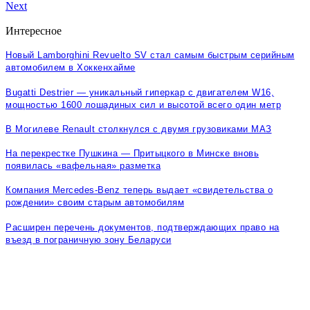
Next
Интересное
Новый Lamborghini Revuelto SV стал самым быстрым серийным
автомобилем в Хоккенхайме
Bugatti Destrier — уникальный гиперкар с двигателем W16,
мощностью 1600 лошадиных сил и высотой всего один метр
В Могилеве Renault столкнулся с двумя грузовиками МАЗ
На перекрестке Пушкина — Притыцкого в Минске вновь
появилась «вафельная» разметка
Компания Mercedes-Benz теперь выдает «свидетельства о
рождении» своим старым автомобилям
Расширен перечень документов, подтверждающих право на
въезд в пограничную зону Беларуси