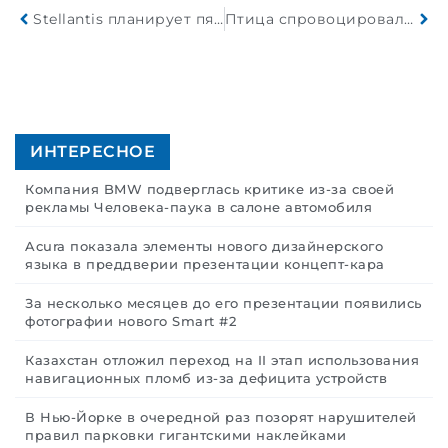
Stellantis планирует пятилетнюю реорганизацию стоимостью 70 миллиардов долларов
Птица спровоцировала ДТП с опрокидыванием автомобиля
ИНТЕРЕСНОЕ
Компания BMW подверглась критике из-за своей
рекламы Человека-паука в салоне автомобиля
Acura показала элементы нового дизайнерского
языка в преддверии презентации концепт-кара
За несколько месяцев до его презентации появились
фотографии нового Smart #2
Казахстан отложил переход на II этап использования
навигационных пломб из-за дефицита устройств
В Нью-Йорке в очередной раз позорят нарушителей
правил парковки гигантскими наклейками