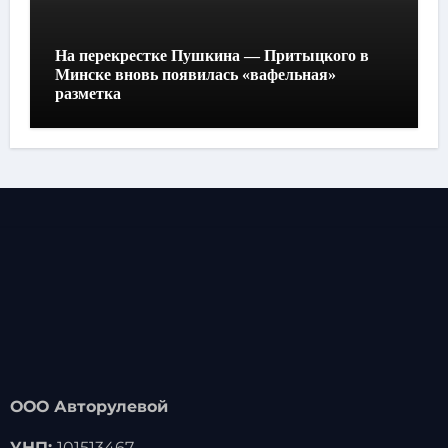
На перекрестке Пушкина — Притыцкого в
Минске вновь появилась «вафельная»
разметка
ООО Авторулевой
УНП:
101513467