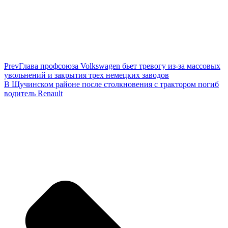
Prev
Глава профсоюза Volkswagen бьет тревогу из-за массовых
увольнений и закрытия трех немецких заводов
В Щучинском районе после столкновения с трактором погиб
водитель Renault