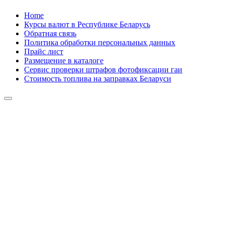
Skip
Home
to
Курсы валют в Республике Беларусь
content
Обратная связь
Политика обработки персональных данных
Прайс лист
Размещение в каталоге
Сервис проверки штрафов фотофиксации гаи
Стоимость топлива на заправках Беларуси
Авторулевой
Сайт про автомобили
Авторулевой