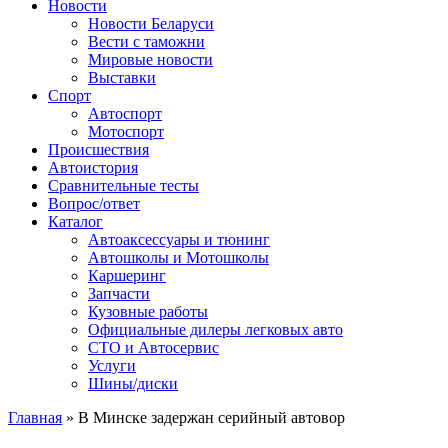
Сайт про автомобили
Новости
Новости Беларуси
Вести с таможни
Мировые новости
Выставки
Спорт
Автоспорт
Мотоспорт
Происшествия
Автоистория
Сравнительные тесты
Вопрос/ответ
Каталог
Автоакcессуары и тюнинг
Автошколы и Мотошколы
Каршеринг
Запчасти
Кузовные работы
Официальные дилеры легковых авто
СТО и Автосервис
Услуги
Шины/диски
Главная
»
В Минске задержан серийный автовор