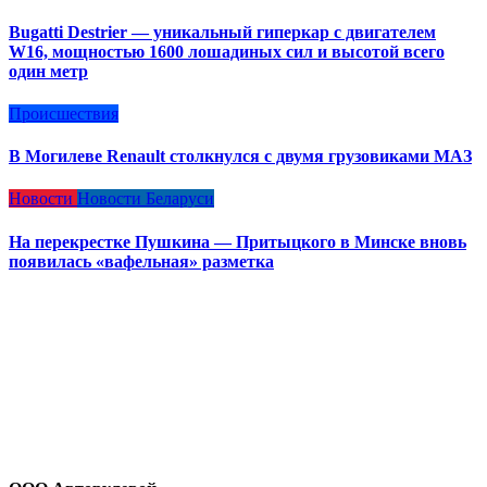
Bugatti Destrier — уникальный гиперкар с двигателем
W16, мощностью 1600 лошадиных сил и высотой всего
один метр
Происшествия
В Могилеве Renault столкнулся с двумя грузовиками МАЗ
Новости
Новости Беларуси
На перекрестке Пушкина — Притыцкого в Минске вновь
появилась «вафельная» разметка