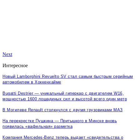
Next
Интересное
Новый Lamborghini Revuelto SV стал самым быстрым серийным
автомобилем в Хоккенхайме
Bugatti Destrier — уникальный гиперкар с двигателем W16,
мощностью 1600 лошадиных сил и высотой всего один метр
В Могилеве Renault столкнулся с двумя грузовиками МАЗ
На перекрестке Пушкина — Притыцкого в Минске вновь
появилась «вафельная» разметка
Компания Mercedes-Benz теперь выдает «свидетельства о