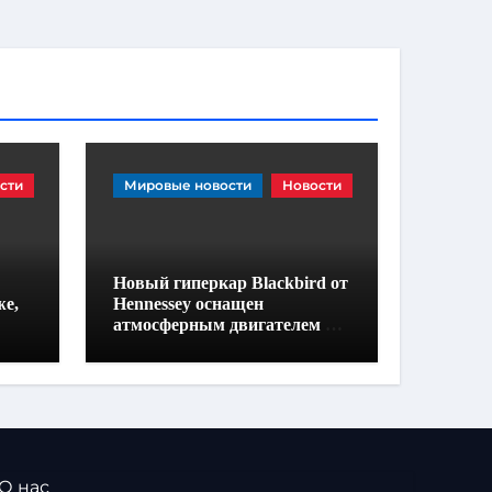
сти
Мировые новости
Новости
Новый гиперкар Blackbird от
же,
Hennessey оснащен
атмосферным двигателем V-
8, механической коробкой
передач и не имеет экранов
 О нас