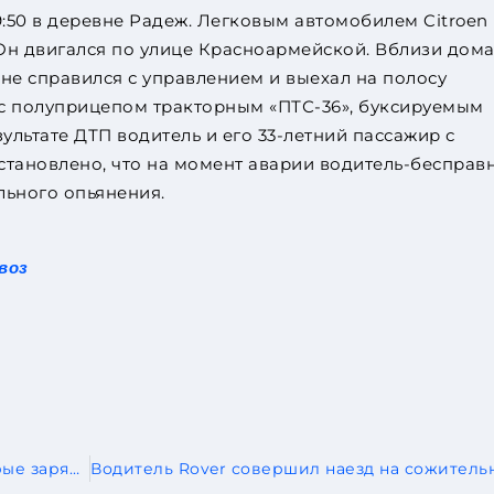
9:50 в деревне Радеж. Легковым автомобилем Citroen
Он двигался по улице Красноармейской. Вблизи дом
не справился с управлением и выехал на полосу
 с полуприцепом тракторным «ПТС-36», буксируемым
ультате ДТП водитель и его 33-летний пассажир с
становлено, что на момент аварии водитель-бесправ
льного опьянения.
воз
Zeekr разработал аккумуляторы, которые заряжаются с самой быстрой скоростью в мире