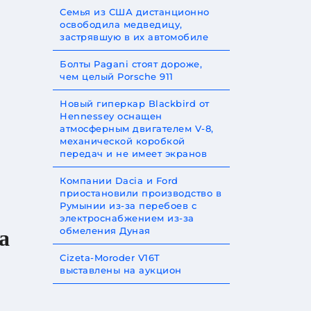
Семья из США дистанционно
освободила медведицу,
застрявшую в их автомобиле
Болты Pagani стоят дороже,
чем целый Porsche 911
Новый гиперкар Blackbird от
Hennessey оснащен
атмосферным двигателем V-8,
механической коробкой
передач и не имеет экранов
Компании Dacia и Ford
приостановили производство в
Румынии из-за перебоев с
электроснабжением из-за
обмеления Дуная
а
Cizeta-Moroder V16T
выставлены на аукцион