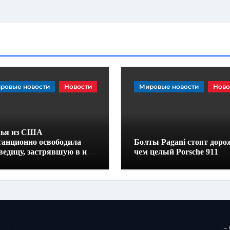
ровые новости
Новости
Мировые новости
Ново
ья из США
танционно освободила
Болты Pagani стоят доро
ведицу, застрявшую в их
чем целый Porsche 911
омобиле
-