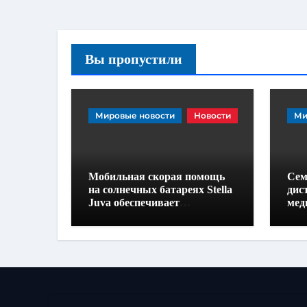
Вы пропустили
Мировые новости
Новости
Ми
Мобильная скорая помощь
Сем
на солнечных батареях Stella
дис
Juva обеспечивает
мед
медицинское обслуживание
авт
на колесах