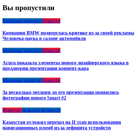
Вы пропустили
Мировые новости
Новости
Компания BMW подверглась критике из-за своей рекламы
Человека-паука в салоне автомобиля
Мировые новости
Новости
Acura показала элементы нового дизайнерского языка в
преддверии презентации концепт-кара
Мировые новости
Новости
За несколько месяцев до его презентации появились
фотографии нового Smart #2
Новости
Новости Беларуси
Казахстан отложил переход на II этап использования
навигационных пломб из-за дефицита устройств