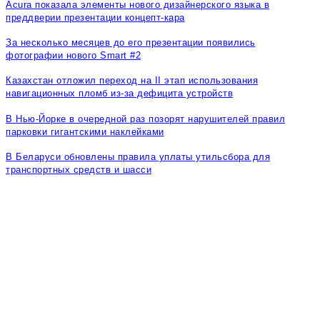
Acura показала элементы нового дизайнерского языка в
преддверии презентации концепт-кара
За несколько месяцев до его презентации появились
фотографии нового Smart #2
Казахстан отложил переход на II этап использования
навигационных пломб из-за дефицита устройств
В Нью-Йорке в очередной раз позорят нарушителей правил
парковки гигантскими наклейками
В Беларуси обновлены правила уплаты утильсбора для
транспортных средств и шасси