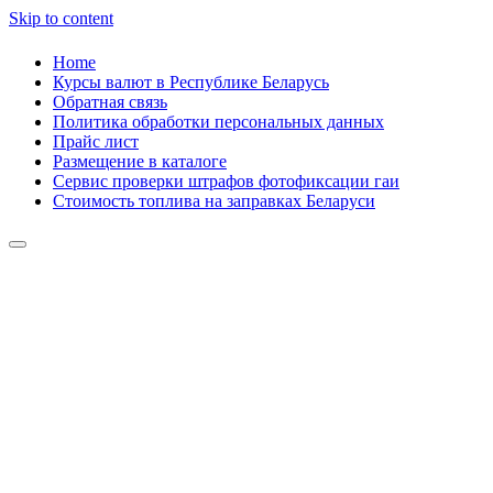
Skip to content
Home
Курсы валют в Республике Беларусь
Обратная связь
Политика обработки персональных данных
Прайс лист
Размещение в каталоге
Сервис проверки штрафов фотофиксации гаи
Стоимость топлива на заправках Беларуси
Авторулевой
Сайт про автомобили