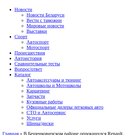
Авторулевой
Сайт про автомобили
Новости
Новости Беларуси
Вести с таможни
Мировые новости
Выставки
Спорт
Автоспорт
Мотоспорт
Происшествия
Автоистория
Сравнительные тесты
Вопрос/ответ
Каталог
Автоакcессуары и тюнинг
Автошколы и Мотошколы
Каршеринг
Запчасти
Кузовные работы
Официальные дилеры легковых авто
СТО и Автосервис
Услуги
Шины/диски
Главная
»
В Бешенковичском районе опрокинулся Renault.