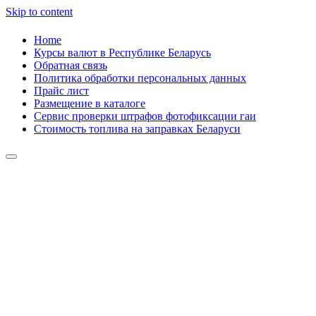
Skip to content
Home
Курсы валют в Республике Беларусь
Обратная связь
Политика обработки персональных данных
Прайс лист
Размещение в каталоге
Сервис проверки штрафов фотофиксации гаи
Стоимость топлива на заправках Беларуси
Авторулевой
Сайт про автомобили