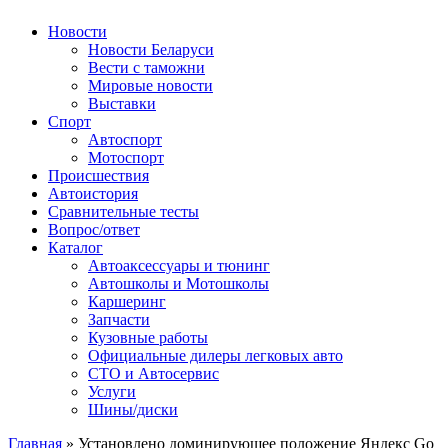
Авторулевой
Сайт про автомобили
Новости
Новости Беларуси
Вести с таможни
Мировые новости
Выставки
Спорт
Автоспорт
Мотоспорт
Происшествия
Автоистория
Сравнительные тесты
Вопрос/ответ
Каталог
Автоакcессуары и тюнинг
Автошколы и Мотошколы
Каршеринг
Запчасти
Кузовные работы
Официальные дилеры легковых авто
СТО и Автосервис
Услуги
Шины/диски
Главная
»
Установлено доминирующее положение Яндекс Go