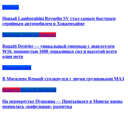
Рекорды
Новый Lamborghini Revuelto SV стал самым быстрым
серийным автомобилем в Хоккенхайме
Мировые новости
Новости
Bugatti Destrier — уникальный гиперкар с двигателем
W16, мощностью 1600 лошадиных сил и высотой всего
один метр
Происшествия
В Могилеве Renault столкнулся с двумя грузовиками МАЗ
Новости
Новости Беларуси
На перекрестке Пушкина — Притыцкого в Минске вновь
появилась «вафельная» разметка