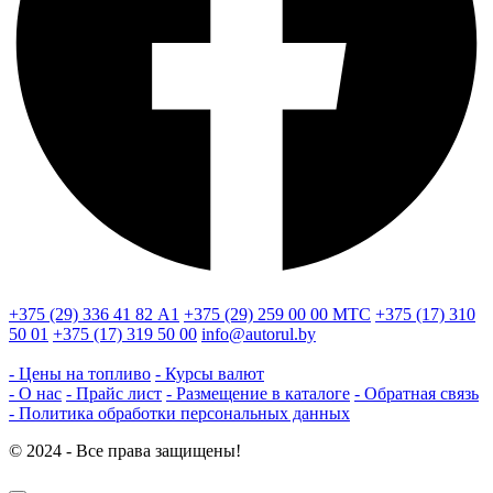
+375 (29) 336 41 82
А1
+375 (29) 259 00 00
МТС
+375 (17) 310
50 01
+375 (17) 319 50 00
info@autorul.by
- Цены на топливо
- Курсы валют
- О нас
- Прайс лист
- Размещение в каталоге
- Обратная связь
- Политика обработки персональных данных
© 2024 - Все права защищены!