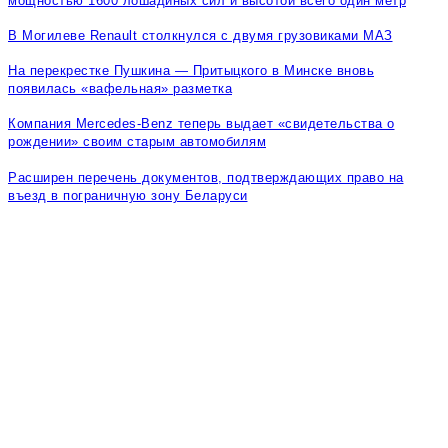
мощностью 1600 лошадиных сил и высотой всего один метр
В Могилеве Renault столкнулся с двумя грузовиками МАЗ
На перекрестке Пушкина — Притыцкого в Минске вновь
появилась «вафельная» разметка
Компания Mercedes-Benz теперь выдает «свидетельства о
рождении» своим старым автомобилям
Расширен перечень документов, подтверждающих право на
въезд в пограничную зону Беларуси