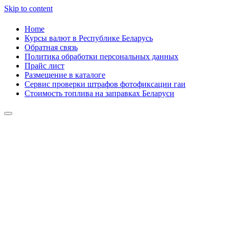
Skip to content
Home
Курсы валют в Республике Беларусь
Обратная связь
Политика обработки персональных данных
Прайс лист
Размещение в каталоге
Сервис проверки штрафов фотофиксации гаи
Стоимость топлива на заправках Беларуси
Авторулевой
Сайт про автомобили