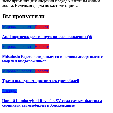
люкс применит дизайнерский подход к элитным жилым
домам. Немецкая фирма по кастомизации…
Вы пропустили
Мировые новости
Новости
Audi подтверждает выпуск нового поколения Q8
Мировые новости
Новости
Mitsubishi Pajero возвращается в полном ассортименте
моделей внедорожников
Мировые новости
Новости
Трамп выступает против электромобилей
Рекорды
Новый Lamborghini Revuelto SV стал самым быстрым
серийным автомобилем в Хоккенхайме