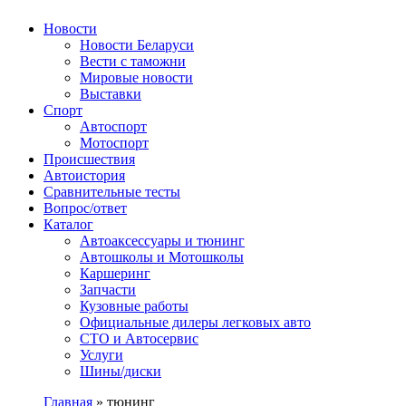
Авторулевой
Сайт про автомобили
Новости
Новости Беларуси
Вести с таможни
Мировые новости
Выставки
Спорт
Автоспорт
Мотоспорт
Происшествия
Автоистория
Сравнительные тесты
Вопрос/ответ
Каталог
Автоакcессуары и тюнинг
Автошколы и Мотошколы
Каршеринг
Запчасти
Кузовные работы
Официальные дилеры легковых авто
СТО и Автосервис
Услуги
Шины/диски
Главная
»
тюнинг