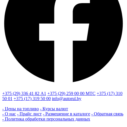
+375 (29) 336 41 82
А1
+375 (29) 259 00 00
МТС
+375 (17) 310
50 01
+375 (17) 319 50 00
info@autorul.by
- Цены на топливо
- Курсы валют
- О нас
- Прайс лист
- Размещение в каталоге
- Обратная связь
- Политика обработки персональных данных