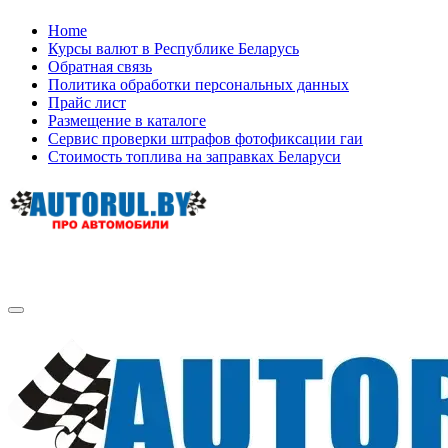
Skip
Home
to
Курсы валют в Республике Беларусь
content
Обратная связь
Политика обработки персональных данных
Прайс лист
Размещение в каталоге
Сервис проверки штрафов фотофиксации гаи
Стоимость топлива на заправках Беларуси
Авторулевой
Сайт про автомобили