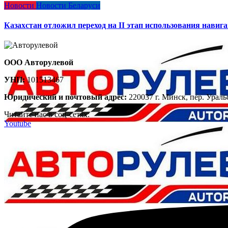
Новости
Новости Беларуси
Казахстан отложил переход на II этап использования навиг
ООО Авторулевой
УНП:
101513467
Юридический и почтовый адрес:
220037 г. Минск, пер. Ураль
Читайте нас в соц-сетях:
Youtube