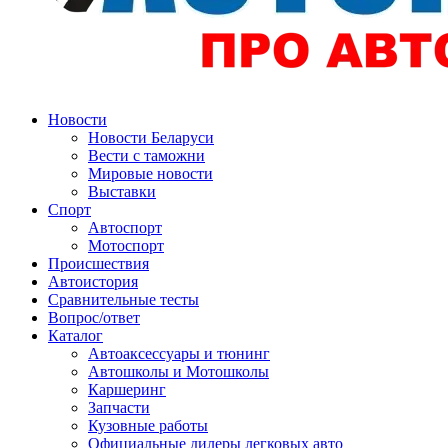
Авторулевой
Сайт про автомобили
Новости
Новости Беларуси
Вести с таможни
Мировые новости
Выставки
Спорт
Автоспорт
Мотоспорт
Происшествия
Автоистория
Сравнительные тесты
Вопрос/ответ
Каталог
Автоакcессуары и тюнинг
Автошколы и Мотошколы
Каршеринг
Запчасти
Кузовные работы
Официальные дилеры легковых авто