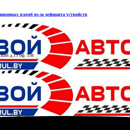
ационных пломб из-за дефицита устройств
ский д.15 оф. 558