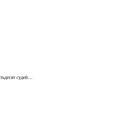
…
стьдесят судей…