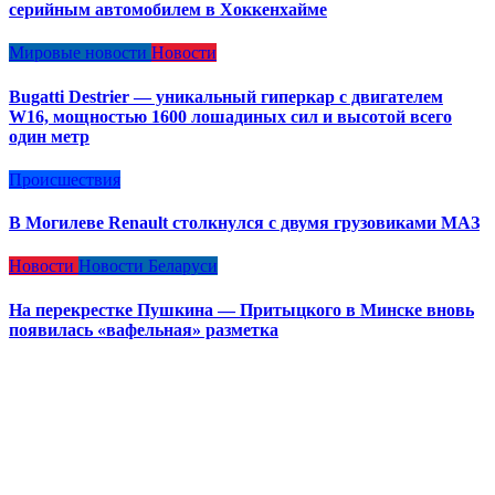
серийным автомобилем в Хоккенхайме
Мировые новости
Новости
Bugatti Destrier — уникальный гиперкар с двигателем
W16, мощностью 1600 лошадиных сил и высотой всего
один метр
Происшествия
В Могилеве Renault столкнулся с двумя грузовиками МАЗ
Новости
Новости Беларуси
На перекрестке Пушкина — Притыцкого в Минске вновь
появилась «вафельная» разметка