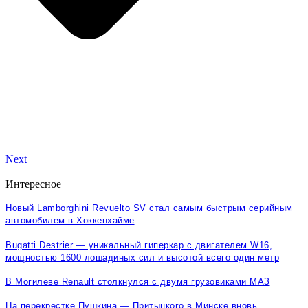
Next
Интересное
Новый Lamborghini Revuelto SV стал самым быстрым серийным
автомобилем в Хоккенхайме
Bugatti Destrier — уникальный гиперкар с двигателем W16,
мощностью 1600 лошадиных сил и высотой всего один метр
В Могилеве Renault столкнулся с двумя грузовиками МАЗ
На перекрестке Пушкина — Притыцкого в Минске вновь