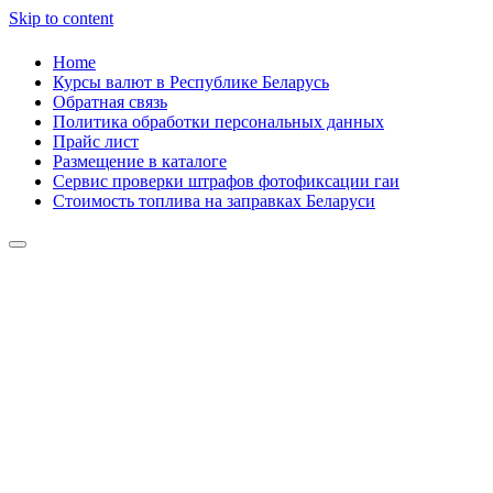
Skip to content
Home
Курсы валют в Республике Беларусь
Обратная связь
Политика обработки персональных данных
Прайс лист
Размещение в каталоге
Сервис проверки штрафов фотофиксации гаи
Стоимость топлива на заправках Беларуси
Авторулевой
Сайт про автомобили