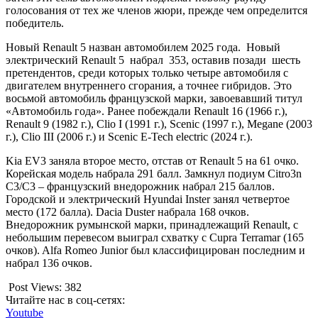
голосования от тех же членов жюри, прежде чем определится
победитель.
Новый Renault 5 назван автомобилем 2025 года. Новый
электрический Renault 5 набрал 353, оставив позади шесть
претендентов, среди которых только четыре автомобиля с
двигателем внутреннего сгорания, а точнее гибридов. Это
восьмой автомобиль французской марки, завоевавший титул
«Автомобиль года». Ранее побеждали Renault 16 (1966 г.),
Renault 9 (1982 г.), Clio I (1991 г.), Scenic (1997 г.), Megane (2003
г.), Clio III (2006 г.) и Scenic E-Tech electric (2024 г.).
Kia EV3 заняла второе место, отстав от Renault 5 на 61 очко.
Корейская модель набрала 291 балл. Замкнул подиум Citro3n
C3/С3 – французский внедорожник набрал 215 баллов.
Городской и электрический Hyundai Inster занял четвертое
место (172 балла). Dacia Duster набрала 168 очков.
Внедорожник румынской марки, принадлежащий Renault, с
небольшим перевесом выиграл схватку с Cupra Terramar (165
очков). Alfa Romeo Junior был классифицирован последним и
набрал 136 очков.
Post Views:
382
Читайте нас в соц-сетях:
Youtube