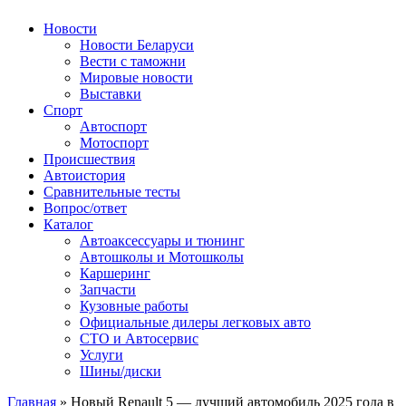
Авторулевой
Сайт про автомобили
Новости
Новости Беларуси
Вести с таможни
Мировые новости
Выставки
Спорт
Автоспорт
Мотоспорт
Происшествия
Автоистория
Сравнительные тесты
Вопрос/ответ
Каталог
Автоакcессуары и тюнинг
Автошколы и Мотошколы
Каршеринг
Запчасти
Кузовные работы
Официальные дилеры легковых авто
СТО и Автосервис
Услуги
Шины/диски
Главная
»
Новый Renault 5 — лучший автомобиль 2025 года в