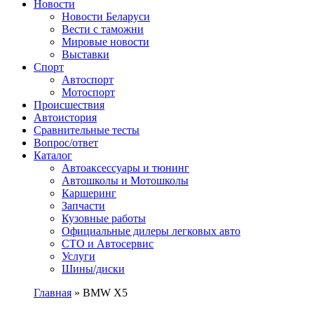
Сайт про автомобили
Новости
Новости Беларуси
Вести с таможни
Мировые новости
Выставки
Спорт
Автоспорт
Мотоспорт
Происшествия
Автоистория
Сравнительные тесты
Вопрос/ответ
Каталог
Автоакcессуары и тюнинг
Автошколы и Мотошколы
Каршеринг
Запчасти
Кузовные работы
Официальные дилеры легковых авто
СТО и Автосервис
Услуги
Шины/диски
Главная
»
BMW X5