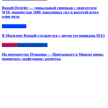
Bugatti Destrier — уникальный гиперкар с двигателем
W16, мощностью 1600 лошадиных сил и высотой всего
один метр
Происшествия
В Могилеве Renault столкнулся с двумя грузовиками МАЗ
Новости
Новости Беларуси
На перекрестке Пушкина — Притыцкого в Минске вновь
появилась «вафельная» разметка