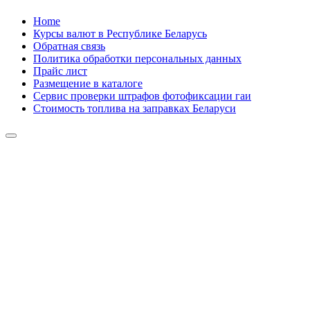
Skip
Home
to
Курсы валют в Республике Беларусь
content
Обратная связь
Политика обработки персональных данных
Прайс лист
Размещение в каталоге
Сервис проверки штрафов фотофиксации гаи
Стоимость топлива на заправках Беларуси
Авторулевой
Сайт про автомобили
Авторулевой