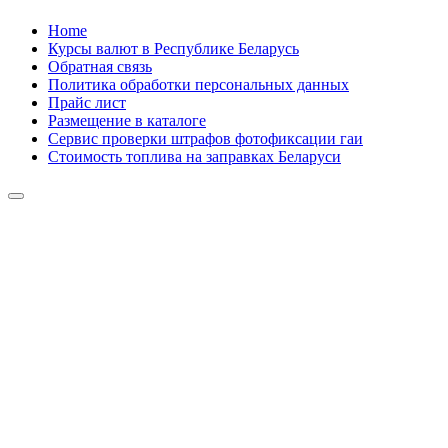
Skip
Home
to
Курсы валют в Республике Беларусь
content
Обратная связь
Политика обработки персональных данных
Прайс лист
Размещение в каталоге
Сервис проверки штрафов фотофиксации гаи
Стоимость топлива на заправках Беларуси
Авторулевой
Сайт про автомобили
Авторулевой