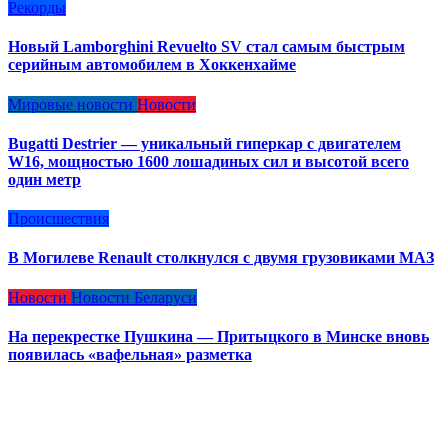
Рекорды
Новый Lamborghini Revuelto SV стал самым быстрым
серийным автомобилем в Хоккенхайме
Мировые новости
Новости
Bugatti Destrier — уникальный гиперкар с двигателем
W16, мощностью 1600 лошадиных сил и высотой всего
один метр
Происшествия
В Могилеве Renault столкнулся с двумя грузовиками МАЗ
Новости
Новости Беларуси
На перекрестке Пушкина — Притыцкого в Минске вновь
появилась «вафельная» разметка