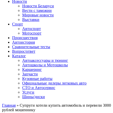
Сайт про автомобили
Новости
Новости Беларуси
Вести с таможни
Мировые новости
Выставки
Спорт
Автоспорт
Мотоспорт
Происшествия
Автоистория
Сравнительные тесты
Вопрос/ответ
Каталог
Автоакcессуары и тюнинг
Автошколы и Мотошколы
Каршеринг
Запчасти
Кузовные работы
Официальные дилеры легковых авто
СТО и Автосервис
Услуги
Шины/диски
Главная
»
Супруги хотели купить автомобиль и перевели 3000
рублей мошеннику