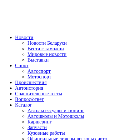
Авторулевой
Сайт про автомобили
Новости
Новости Беларуси
Вести с таможни
Мировые новости
Выставки
Спорт
Автоспорт
Мотоспорт
Происшествия
Автоистория
Сравнительные тесты
Вопрос/ответ
Каталог
Автоакcессуары и тюнинг
Автошколы и Мотошколы
Каршеринг
Запчасти
Кузовные работы
Официальные дилеры легковых авто