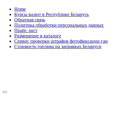
Skip
Home
to
Курсы валют в Республике Беларусь
content
Обратная связь
Политика обработки персональных данных
Прайс лист
Размещение в каталоге
Сервис проверки штрафов фотофиксации гаи
Стоимость топлива на заправках Беларуси
Авторулевой
Сайт про автомобили