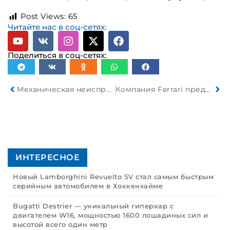
Post Views:
65
Читайте нас в соц-сетях:
Поделиться в соц-сетях:
Механическая неисправность лишила Макса Ферстаппена победы в 24-часовой гонке на Нюрбургринге
Компания Ferrari представила свой новый уникальный суперкар HC25, созданный на базе модели F8 Spider
ИНТЕРЕСНОЕ
Новый Lamborghini Revuelto SV стал самым быстрым
серийным автомобилем в Хоккенхайме
Bugatti Destrier — уникальный гиперкар с
двигателем W16, мощностью 1600 лошадиных сил и
высотой всего один метр