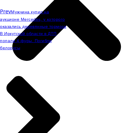
Prev
Мужчина купил на
аукционе Mercedes, у которого
оказались деревянные тормоза
В Иркутской области в ДТП
попали 4 фуры. Погибли
белорусы