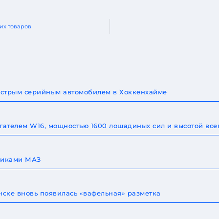
ких товаров
быстрым серийным автомобилем в Хоккенхайме
игателем W16, мощностью 1600 лошадиных сил и высотой все
овиками МАЗ
ске вновь появилась «вафельная» разметка