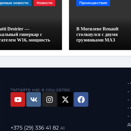
ровые новости
Новости
Происшествия
tti Destrier —
В Могилеве Renault
кальный гиперкар с
столкнулся с двумя
гателем W16, мощностью
грузовиками МАЗ
0 лошадиных сил и
отой всего один метр
-
Читайте нас в соц-сетях:
-
-
-
-
д
+375 (29) 336 41 82
А1