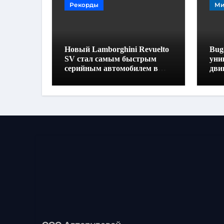
Рекорды
Ми
Новый Lamborghini Revuelto
Buga
SV стал самым быстрым
уни
серийным автомобилем в
дви
Хоккенхайме
160
выс