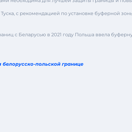
анами необходима для лучшей защиты границы и по
уска, с рекомендацией по установке буферной зоны
раниц с Беларусью в 2021 году Польша ввела буферн
 белорусско-польской границе