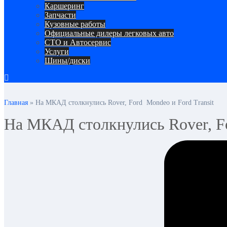
Каршеринг
Запчасти
Кузовные работы
Официальные дилеры легковых авто
СТО и Автосервис
Услуги
Шины/диски
Главная
»
На МКАД столкнулись Rover, Ford Mondeo и Ford Transit
На МКАД столкнулись Rover, Fo