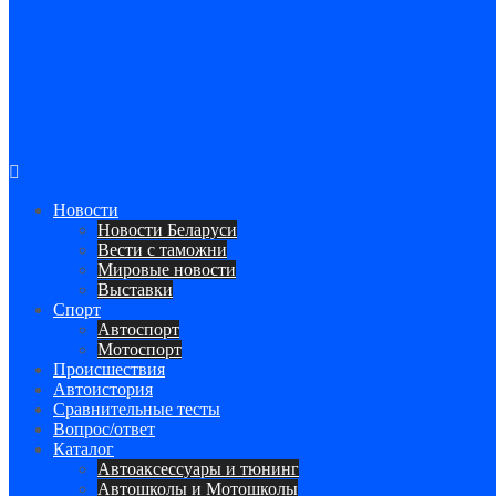
Авторулевой
Сайт про автомобили
Новости
Новости Беларуси
Вести с таможни
Мировые новости
Выставки
Спорт
Автоспорт
Мотоспорт
Происшествия
Автоистория
Сравнительные тесты
Вопрос/ответ
Каталог
Автоакcессуары и тюнинг
Автошколы и Мотошколы