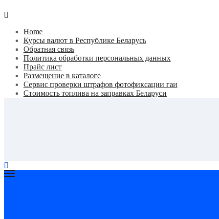
Home
Курсы валют в Республике Беларусь
Обратная связь
Политика обработки персональных данных
Прайс лист
Размещение в каталоге
Сервис проверки штрафов фотофиксации гаи
Стоимость топлива на заправках Беларуси
Авторулевой
Сайт про автомобили