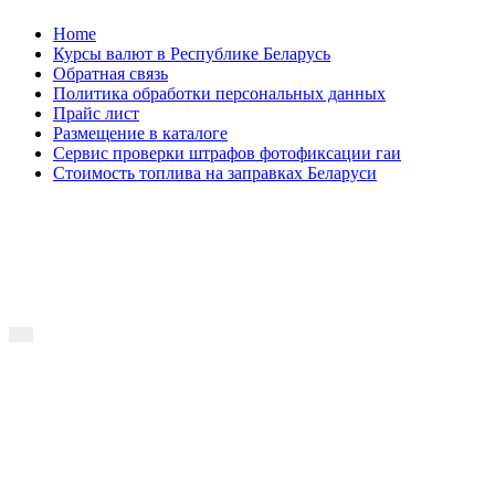
Skip
Home
to
Курсы валют в Республике Беларусь
content
Обратная связь
Политика обработки персональных данных
Прайс лист
Размещение в каталоге
Сервис проверки штрафов фотофиксации гаи
Стоимость топлива на заправках Беларуси
Авторулевой
Сайт про автомобили