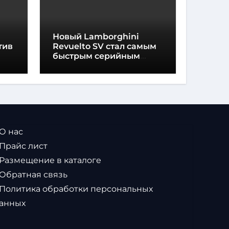
Новый Lamborghini
тив
Revuelto SV стал самым
быстрым серийным
автомобилем в
Хоккенхайме
 О нас
 Прайс лист
 Размещение в каталоге
 Обратная связь
 Политика обработки персональных
анных