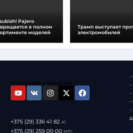
subishi Pajero
звращается в полном
Трамп выступает про
сортименте моделей
электромобилей
едорожников
-
Читайте нас в соц-сетях:
-
-
-
-
д
+375 (29) 336 41 82
А1
+375 (29) 259 00 00
МТС