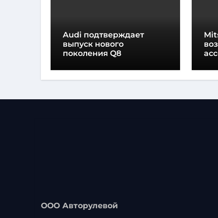
Audi подтверждает
Mit
выпуск нового
во
поколения Q8
ас
вн
ООО Авторулевой