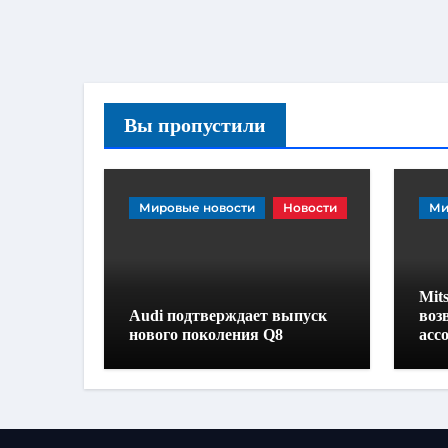
Вы пропустили
Мировые новости
Новости
Ми
Mits
Audi подтверждает выпуск
воз
нового поколения Q8
асс
вне