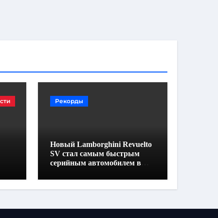
сти
Рекорды
Новый Lamborghini Revuelto
SV стал самым быстрым
серийным автомобилем в
Хоккенхайме