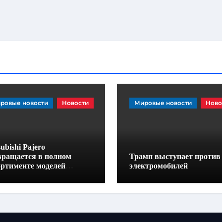
ровые новости
Новости
Мировые новости
Ново
ubishi Pajero
вращается в полном
Трамп выступает против
ортименте моделей
электромобилей
дорожников