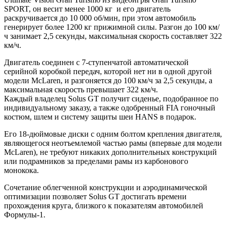
SPORT, он весит менее 1000 кг и его двигатель
раскручивается до 10 000 об/мин, при этом автомобиль
генерирует более 1200 кг прижимной силы. Разгон до 100 км/
ч занимает 2,5 секунды, максимальная скорость составляет 322
км/ч.
Двигатель соединен с 7-ступенчатой ​​автоматической
серийной коробкой передач, которой нет ни в одной другой
модели McLaren, и разгоняется до 100 км/ч за 2,5 секунды, а
максимальная скорость превышает 322 км/ч.
Каждый владелец Solus GT получит сиденье, подобранное по
индивидуальному заказу, а также одобренный FIA гоночный
костюм, шлем и систему защиты шеи HANS в подарок.
Его 18-дюймовые диски с одним болтом крепления двигателя,
являющегося неотъемлемой частью рамы (впервые для модели
McLaren), не требуют никаких дополнительных конструкций
или подрамников за пределами рамы из карбонового
монокока.
Сочетание облегченной конструкции и аэродинамической
оптимизации позволяет Solus GT достигать времени
прохождения круга, близкого к показателям автомобилей
Формулы-1.