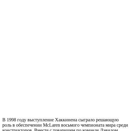
В 1998 году выступление Хаккинена сыграло решающую
роль в обеспечении McLaren восьмого чемпионата мира среди
конструкторов. Вместе с товарищем по команде Дэвидом