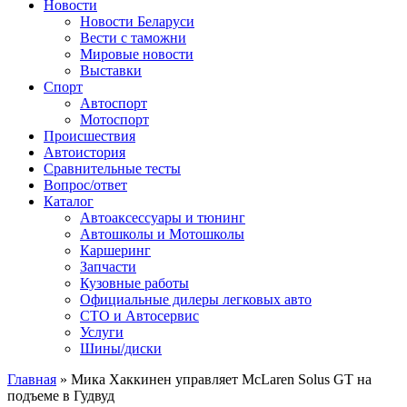
Сайт про автомобили
Новости
Новости Беларуси
Вести с таможни
Мировые новости
Выставки
Спорт
Автоспорт
Мотоспорт
Происшествия
Автоистория
Сравнительные тесты
Вопрос/ответ
Каталог
Автоакcессуары и тюнинг
Автошколы и Мотошколы
Каршеринг
Запчасти
Кузовные работы
Официальные дилеры легковых авто
СТО и Автосервис
Услуги
Шины/диски
Главная
»
Мика Хаккинен управляет McLaren Solus GT на
подъеме в Гудвуд