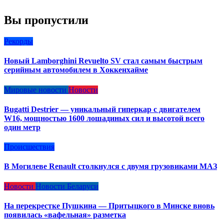
Вы пропустили
Рекорды
Новый Lamborghini Revuelto SV стал самым быстрым
серийным автомобилем в Хоккенхайме
Мировые новости
Новости
Bugatti Destrier — уникальный гиперкар с двигателем
W16, мощностью 1600 лошадиных сил и высотой всего
один метр
Происшествия
В Могилеве Renault столкнулся с двумя грузовиками МАЗ
Новости
Новости Беларуси
На перекрестке Пушкина — Притыцкого в Минске вновь
появилась «вафельная» разметка