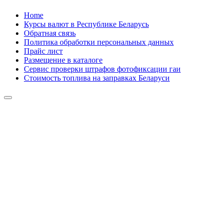
Skip
Home
to
Курсы валют в Республике Беларусь
content
Обратная связь
Политика обработки персональных данных
Прайс лист
Размещение в каталоге
Сервис проверки штрафов фотофиксации гаи
Стоимость топлива на заправках Беларуси
Авторулевой
Сайт про автомобили
Авторулевой