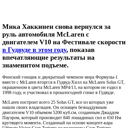
Мика Хаккинен снова вернулся за
руль автомобиля McLaren с
двигателем V10 на Фестивале скорости
в Гудвуде в этом году
, показав
впечатляющие результаты на
знаменитом подъеме.
Финский гонщик и двукратный чемпион мира Формулы-1
вместе с McLaren вторгся в Гудвуд-Хилл на McLaren Solus GT,
окрашенном в цвета McLaren MP4/13, на котором он ездил в
1998 году, и участвовал в прошлогодней гонке в Гудвуде.
McLaren построит всего 25 Solus GT, все из которых уже
нашли своих владельцев. Он оснащен безнаддувным
двигателем V10 объемом 5200 куб.см, созданным Джаддом
Пауэром, который производит 840 лошадиных сил и 650 Нм
крутящего момента. Созданный на основе концепт-кара
Ultimate Vision Gran Turismo из видеоигры Gran Turismo