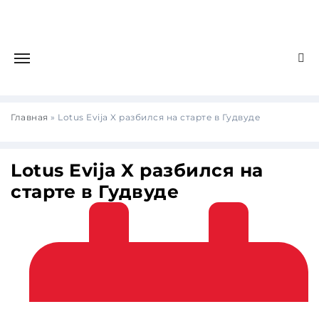
Главная
»
Lotus Evija X разбился на старте в Гудвуде
Lotus Evija X разбился на
старте в Гудвуде