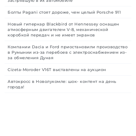
застрявшую в их автомобиле
Болты Pagani стоят дороже, чем целый Porsche 911
Новый гиперкар Blackbird от Hennessey оснащен
атмосферным двигателем V-8, механической
коробкой передач и не имеет экранов
Компании Dacia и Ford приостановили производство
в Румынии из-за перебоев с электроснабжением из-
за обмеления Дуная
Cizeta-Moroder V16T выставлены на аукцион
Автокросс в Новолукомле: шок- контент на день
города!