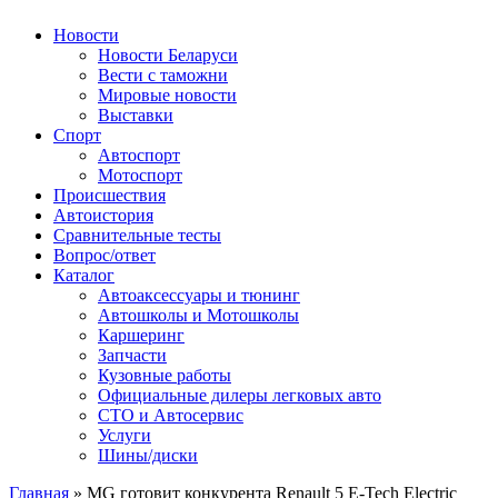
Авторулевой
Сайт про автомобили
Новости
Новости Беларуси
Вести с таможни
Мировые новости
Выставки
Спорт
Автоспорт
Мотоспорт
Происшествия
Автоистория
Сравнительные тесты
Вопрос/ответ
Каталог
Автоакcессуары и тюнинг
Автошколы и Мотошколы
Каршеринг
Запчасти
Кузовные работы
Официальные дилеры легковых авто
СТО и Автосервис
Услуги
Шины/диски
Главная
»
MG готовит конкурента Renault 5 E-Tech Electric