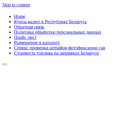
Skip to content
Home
Курсы валют в Республике Беларусь
Обратная связь
Политика обработки персональных данных
Прайс лист
Размещение в каталоге
Сервис проверки штрафов фотофиксации гаи
Стоимость топлива на заправках Беларуси
Авторулевой
Сайт про автомобили