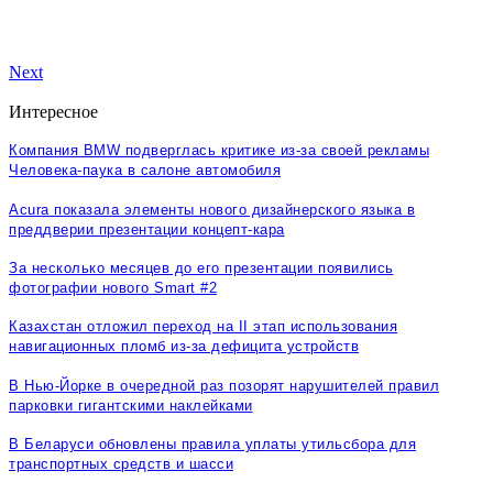
Next
Интересное
Компания BMW подверглась критике из-за своей рекламы
Человека-паука в салоне автомобиля
Acura показала элементы нового дизайнерского языка в
преддверии презентации концепт-кара
За несколько месяцев до его презентации появились
фотографии нового Smart #2
Казахстан отложил переход на II этап использования
навигационных пломб из-за дефицита устройств
В Нью-Йорке в очередной раз позорят нарушителей правил
парковки гигантскими наклейками
В Беларуси обновлены правила уплаты утильсбора для
транспортных средств и шасси