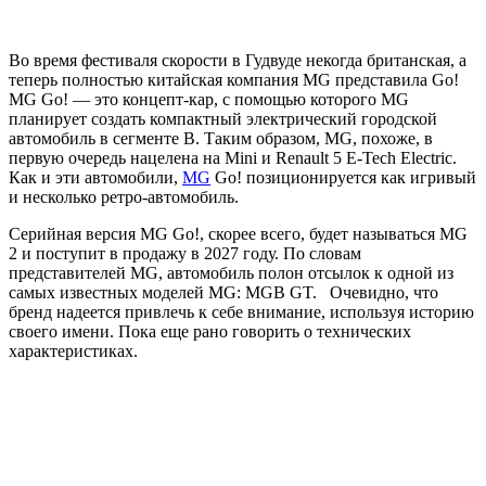
Во время фестиваля скорости в Гудвуде некогда британская, а
теперь полностью китайская компания MG представила Go!
MG Go! — это концепт-кар, с помощью которого MG
планирует создать компактный электрический городской
автомобиль в сегменте B. Таким образом, MG, похоже, в
первую очередь нацелена на Mini и Renault 5 E-Tech Electric.
Как и эти автомобили,
MG
Go! позиционируется как игривый
и несколько ретро-автомобиль.
Серийная версия MG Go!, скорее всего, будет называться MG
2 и поступит в продажу в 2027 году. По словам
представителей MG, автомобиль полон отсылок к одной из
самых известных моделей MG: MGB GT. Очевидно, что
бренд надеется привлечь к себе внимание, используя историю
своего имени. Пока еще рано говорить о технических
характеристиках.