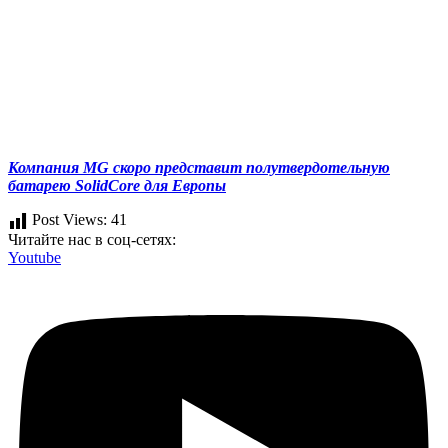
Компания MG скоро представит полутвердотельную
батарею SolidCore для Европы
Post Views:
41
Читайте нас в соц-сетях:
Youtube