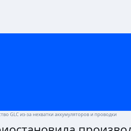
во GLC из-за нехватки аккумуляторов и проводки
иостановила производ