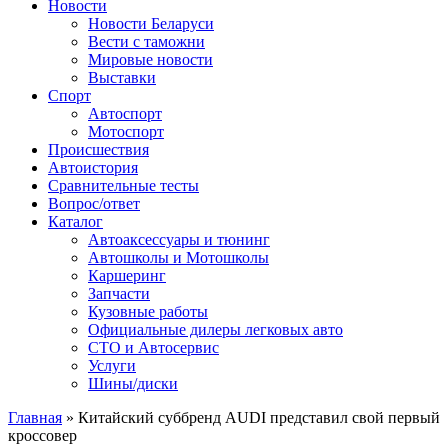
Сайт про автомобили
Новости
Новости Беларуси
Вести с таможни
Мировые новости
Выставки
Спорт
Автоспорт
Мотоспорт
Происшествия
Автоистория
Сравнительные тесты
Вопрос/ответ
Каталог
Автоакcессуары и тюнинг
Автошколы и Мотошколы
Каршеринг
Запчасти
Кузовные работы
Официальные дилеры легковых авто
СТО и Автосервис
Услуги
Шины/диски
Главная
»
Китайский суббренд AUDI представил свой первый
кроссовер