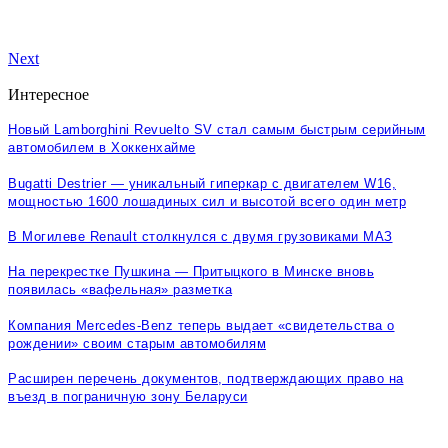
Next
Интересное
Новый Lamborghini Revuelto SV стал самым быстрым серийным
автомобилем в Хоккенхайме
Bugatti Destrier — уникальный гиперкар с двигателем W16,
мощностью 1600 лошадиных сил и высотой всего один метр
В Могилеве Renault столкнулся с двумя грузовиками МАЗ
На перекрестке Пушкина — Притыцкого в Минске вновь
появилась «вафельная» разметка
Компания Mercedes-Benz теперь выдает «свидетельства о
рождении» своим старым автомобилям
Расширен перечень документов, подтверждающих право на
въезд в пограничную зону Беларуси