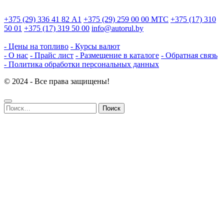
+375 (29) 336 41 82
А1
+375 (29) 259 00 00
МТС
+375 (17) 310
50 01
+375 (17) 319 50 00
info@autorul.by
- Цены на топливо
- Курсы валют
- О нас
- Прайс лист
- Размещение в каталоге
- Обратная связь
- Политика обработки персональных данных
© 2024 - Все права защищены!
Найти: