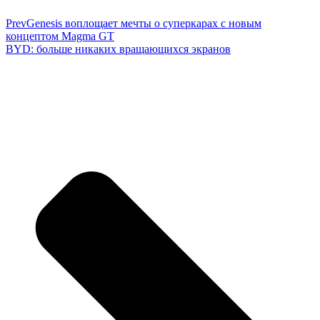
Prev
Genesis воплощает мечты о суперкарах с новым
концептом Magma GT
BYD: больше никаких вращающихся экранов