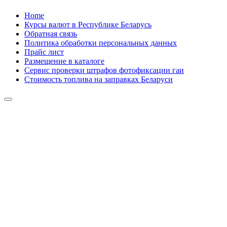
Skip
Home
to
Курсы валют в Республике Беларусь
content
Обратная связь
Политика обработки персональных данных
Прайс лист
Размещение в каталоге
Сервис проверки штрафов фотофиксации гаи
Стоимость топлива на заправках Беларуси
Авторулевой
Сайт про автомобили
Авторулевой