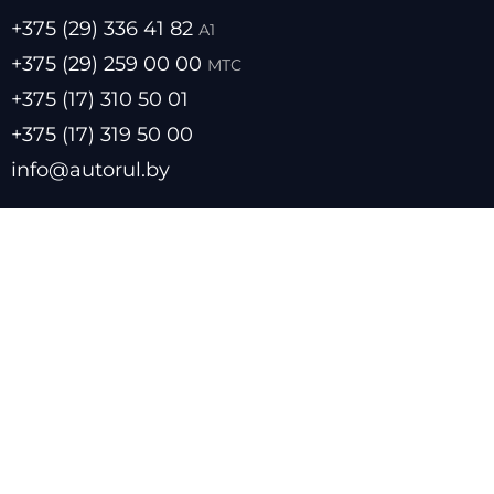
+375 (29) 336 41 82
А1
+375 (29) 259 00 00
МТС
+375 (17) 310 50 01
+375 (17) 319 50 00
info@autorul.by
- Цены на топливо
- Курсы валют
- О нас
- Прайс лист
- Размещение в каталоге
- Обратная связь
- Политика обработки персональных данных