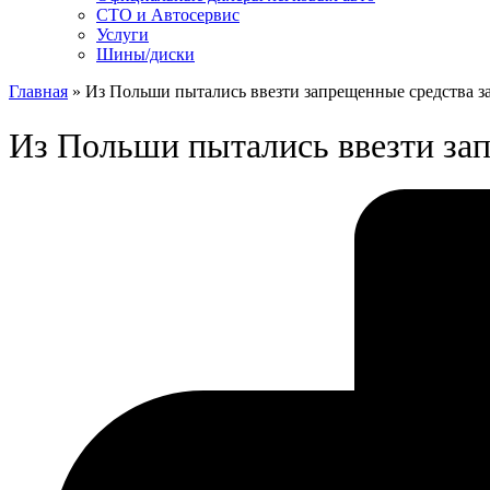
СТО и Автосервис
Услуги
Шины/диски
Главная
»
Из Польши пытались ввезти запрещенные средства 
Из Польши пытались ввезти за