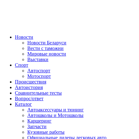
Авторулевой
Сайт про автомобили
Новости
Новости Беларуси
Вести с таможни
Мировые новости
Выставки
Спорт
Автоспорт
Мотоспорт
Происшествия
Автоистория
Сравнительные тесты
Вопрос/ответ
Каталог
Автоакcессуары и тюнинг
Автошколы и Мотошколы
Каршеринг
Запчасти
Кузовные работы
Официальные дилеры легковых авто