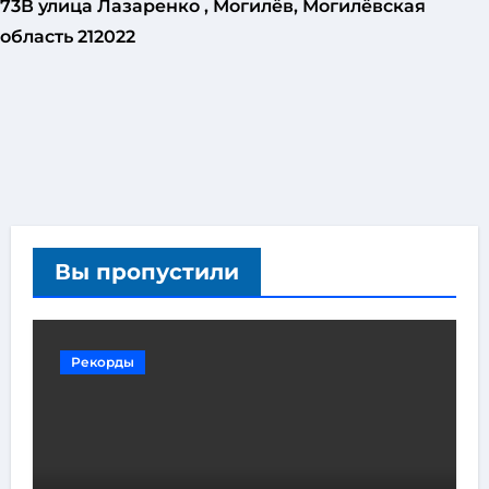
73В улица Лазаренко , Могилёв, Могилёвская
область 212022
Вы пропустили
Рекорды