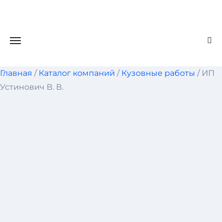
Skip
to
content
Главная
/
Каталог компаний
/
Кузовные работы
/ ИП
Устинович В. В.