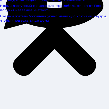
Новый доступный по цене электромобиль-пикап от Ford
получит название «Fathom»
Пьяный житель Могилева угнал машину с ключами внутри,
чтобы «подъехать» до дома