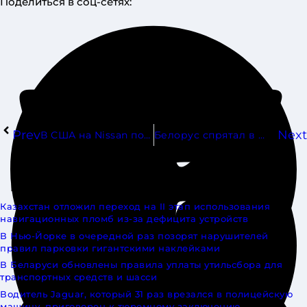
Поделиться в соц-сетях:
Prev
Next
В США на Nissan подали в суд из-за трескающихся задних стекол модели X-Trail
Белорус спрятал в тайниках автомобиля 20 новых подшипников
ИНТЕРЕСНОЕ
Казахстан отложил переход на II этап использования
навигационных пломб из-за дефицита устройств
В Нью-Йорке в очередной раз позорят нарушителей
правил парковки гигантскими наклейками
В Беларуси обновлены правила уплаты утильсбора для
транспортных средств и шасси
Водитель Jaguar, который 31 раз врезался в полицейскую
машину, приговорен к тюремному заключению