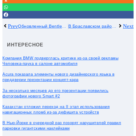
Prev
Next
Обновленный Bentley Flying Spur продолжает традиции Continental GT
В Браславском районе водитель легковушки столкнулась с попутным мотоциклом
ИНТЕРЕСНОЕ
Компания BMW подверглась критике из-за своей рекламы
Человека-паука в салоне автомобиля
Acura показала элементы нового дизайнерского языка в
преддверии презентации концепт-кара
За несколько месяцев до его презентации появились
фотографии нового Smart #2
Казахстан отложил переход на II этап использования
навигационных пломб из-за дефицита устройств
В Нью-Йорке в очередной раз позорят нарушителей правил
парковки гигантскими наклейками