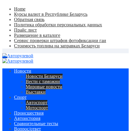
Skip
Home
to
Курсы валют в Республике Беларусь
content
Обратная связь
Политика обработки персональных данных
Прайс лист
Размещение в каталоге
Сервис проверки штрафов фотофиксации гаи
Стоимость топлива на заправках Беларуси
Авторулевой
Сайт про автомобили
Авторулевой
Сайт про автомобили
Новости
Новости Беларуси
Вести с таможни
Мировые новости
Выставки
Спорт
Автоспорт
Мотоспорт
Происшествия
Автоистория
Сравнительные тесты
Вопрос/ответ