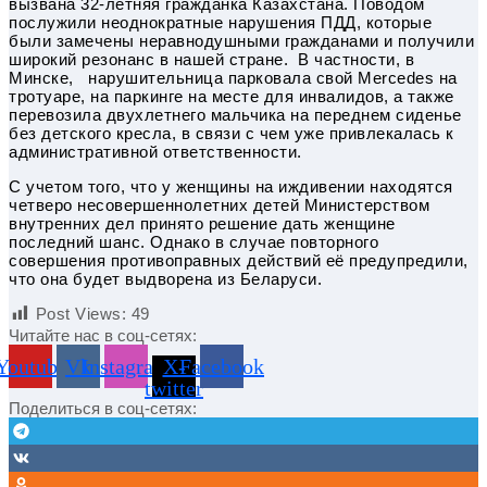
вызвана 32-летняя гражданка Казахстана. Поводом
послужили неоднократные нарушения ПДД, которые
были замечены неравнодушными гражданами и получили
широкий резонанс в нашей стране. В частности, в
Минске, нарушительница парковала свой Mercedes на
тротуаре, на паркинге на месте для инвалидов, а также
перевозила двухлетнего мальчика на переднем сиденье
без детского кресла, в связи с чем уже привлекалась к
административной ответственности.
С учетом того, что у женщины на иждивении находятся
четверо несовершеннолетних детей Министерством
внутренних дел принято решение дать женщине
последний шанс. Однако в случае повторного
совершения противоправных действий её предупредили,
что она будет выдворена из Беларуси.
Post Views:
49
Читайте нас в соц-сетях:
Youtube
Vk
Instagram
X-
Facebook
twitter
Поделиться в соц-сетях: