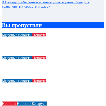
В Беларуси обновлены правила уплаты утильсбора для
транспортных средств и шасси
Вы пропустили
Мировые новости
Новости
Компания BMW подверглась критике из-за своей рекламы
Человека-паука в салоне автомобиля
Мировые новости
Новости
Acura показала элементы нового дизайнерского языка в
преддверии презентации концепт-кара
Мировые новости
Новости
За несколько месяцев до его презентации появились
фотографии нового Smart #2
Новости
Новости Беларуси