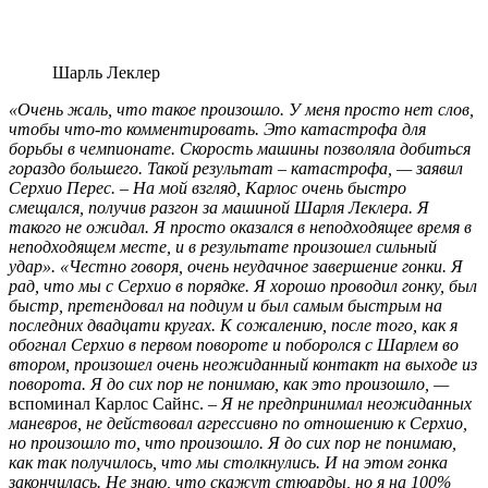
Шарль Леклер
«Очень жаль, что такое произошло. У меня просто нет слов,
чтобы что-то комментировать. Это катастрофа для
борьбы в чемпионате. Скорость машины позволяла добиться
гораздо большего. Такой результат – катастрофа, — заявил
Серхио Перес. – На мой взгляд, Карлос очень быстро
смещался, получив разгон за машиной Шарля Леклера. Я
такого не ожидал. Я просто оказался в неподходящее время в
неподходящем месте, и в результате произошел сильный
удар». «Честно говоря, очень неудачное завершение гонки. Я
рад, что мы с Серхио в порядке. Я хорошо проводил гонку, был
быстр, претендовал на подиум и был самым быстрым на
последних двадцати кругах. К сожалению, после того, как я
обогнал Серхио в первом повороте и поборолся с Шарлем во
втором, произошел очень неожиданный контакт на выходе из
поворота. Я до сих пор не понимаю, как это произошло, —
вспоминал Карлос Сайнс.
– Я не предпринимал неожиданных
маневров, не действовал агрессивно по отношению к Серхио,
но произошло то, что произошло. Я до сих пор не понимаю,
как так получилось, что мы столкнулись. И на этом гонка
закончилась. Не знаю, что скажут стюарды, но я на 100%