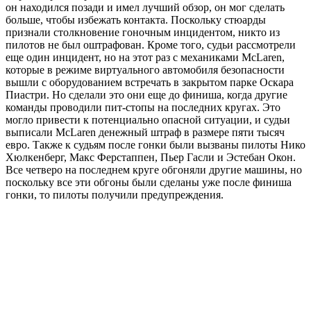
он находился позади и имел лучший обзор, он мог сделать
больше, чтобы избежать контакта. Поскольку стюарды
признали столкновение гоночным инцидентом, никто из
пилотов не был оштрафован. Кроме того, судьи рассмотрели
еще один инцидент, но на этот раз с механиками McLaren,
которые в режиме виртуального автомобиля безопасности
вышли с оборудованием встречать в закрытом парке Оскара
Пиастри. Но сделали это они еще до финиша, когда другие
команды проводили пит-стопы на последних кругах. Это
могло привести к потенциально опасной ситуации, и судьи
выписали McLaren денежный штраф в размере пяти тысяч
евро. Также к судьям после гонки были вызваны пилоты Нико
Хюлкенберг, Макс Ферстаппен, Пьер Гасли и Эстебан Окон.
Все четверо на последнем круге обгоняли другие машины, но
поскольку все эти обгоны были сделаны уже после финиша
гонки, то пилоты получили предупреждения.