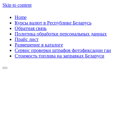
Skip to content
Home
Курсы валют в Республике Беларусь
Обратная связь
Политика обработки персональных данных
Прайс лист
Размещение в каталоге
Сервис проверки штрафов фотофиксации гаи
Стоимость топлива на заправках Беларуси
Авторулевой
Сайт про автомобили