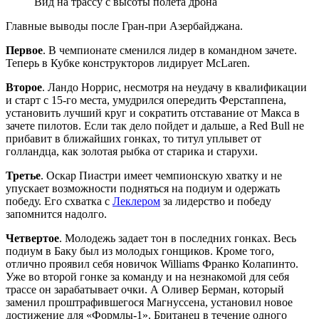
Вид на трассу с высоты полета дрона
Главные выводы после Гран-при Азербайджана.
Первое
. В чемпионате сменился лидер в командном зачете.
Теперь в Кубке конструкторов лидирует McLaren.
Второе
. Ландо Норрис, несмотря на неудачу в квалификации
и старт с 15-го места, умудрился опередить Ферстаппена,
установить лучший круг и сократить отставание от Макса в
зачете пилотов. Если так дело пойдет и дальше, а Red Bull не
прибавит в ближайших гонках, то титул уплывет от
голландца, как золотая рыбка от старика и старухи.
Третье
. Оскар Пиастри имеет чемпионскую хватку и не
упускает возможности подняться на подиум и одержать
победу. Его схватка с
Леклером
за лидерство и победу
запомнится надолго.
Четвертое
. Молодежь задает тон в последних гонках. Весь
подиум в Баку был из молодых гонщиков. Кроме того,
отлично проявил себя новичок Williams Франко Колапинто.
Уже во второй гонке за команду и на незнакомой для себя
трассе он зарабатывает очки. А Оливер Берман, который
заменил проштрафившегося Магнуссена, установил новое
достижение для «Формлы-1». Британец в течение одного