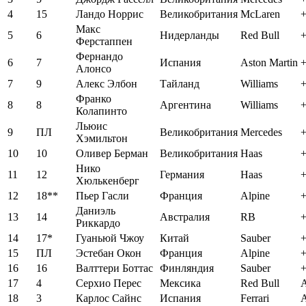
4
15
Ландо Норрис
Великобритания
McLaren
+
Макс
5
6
Нидерланды
Red Bull
+
Ферстаппен
Фернандо
6
7
Испания
Aston Martin
+
Алонсо
7
9
Алекс Элбон
Тайланд
Williams
+
Франко
8
8
Аргентина
Williams
+
Колапинто
Льюис
9
ПЛ
Великобритания
Mercedes
+
Хэмильтон
10
10
Оливер Берман
Великобритания
Haas
+
Нико
11
12
Германия
Haas
+
Хюлькенберг
12
18**
Пьер Гасли
Франция
Alpine
+
Даниэль
13
14
Австралия
RB
+
Риккардо
14
17*
Гуаньюй Чжоу
Китай
Sauber
+
15
ПЛ
Эстебан Окон
Франция
Alpine
+
16
16
Валттери Боттас
Финляндия
Sauber
+
17
4
Серхио Перес
Мексика
Red Bull
18
3
Карлос Сайнс
Испания
Ferrari