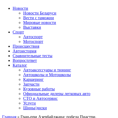
Авторулевой
Сайт про автомобили
Новости
Новости Беларуси
Вести с таможни
Мировые новости
Выставки
Спорт
Автоспорт
Мотоспорт
Происшествия
Автоистория
Сравнительные тесты
Вопрос/ответ
Каталог
Автоакcессуары и тюнинг
Автошколы и Мотошколы
Каршеринг
Запчасти
Кузовные работы
Официальные дилеры легковых авто
СТО и Автосервис
Услуги
Шины/диски
Главная
»
Гран-при Азербайджана: победа Пиастри,