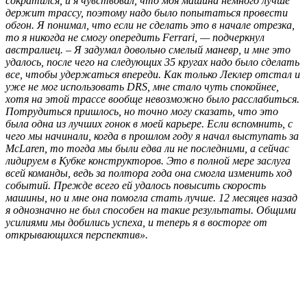
сократился, и я чувствовал, что моя машина немного лучше
держит трассу, поэтому надо было попытаться провести
обгон. Я понимал, что если не сделать это в начале отрезка,
то я никогда не смогу опередить Ferrari, — подчеркнул
австралиец. – Я задумал довольно смелый маневр, и мне это
удалось, после чего на следующих 35 кругах надо было сделать
все, чтобы удержаться впереди. Как только Леклер отстал и
уже не мог использовать DRS, мне стало чуть спокойнее,
хотя на этой трассе вообще невозможно было расслабиться.
Потрудиться пришлось, но точно могу сказать, что это
была одна из лучших гонок в моей карьере. Если вспомнить, с
чего мы начинали, когда в прошлом году я начал выступать за
McLaren, то тогда мы были едва ли не последними, а сейчас
лидируем в Кубке конструкторов. Это в полной мере заслуга
всей команды, ведь за полтора года она смогла изменить ход
событий. Прежде всего ей удалось повысить скорость
машины, но и мне она помогла стать лучше. 12 месяцев назад
я однозначно не был способен на такие результаты. Общими
усилиями мы добились успеха, и теперь я в восторге от
открывающихся перспектив».