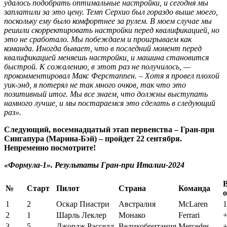
удалось подобрать оптимальные настройки, и сегодня мы
заплатили за это цену. Темп Серхио был гораздо выше моего,
поскольку ему было комфортнее за рулем. В моем случае мы
решили скорректировать настройки перед квалификацией, но
это не сработало. Мы побеждаем и проигрываем как
команда. Иногда бывает, что в последний момент перед
квалификацией меняешь настройки, и машина становится
быстрой. К сожалению, в этот раз не получилось, —
прокомментировал Макс Ферстаппен. – Хотя я провел плохой
уик-энд, я потерял не так много очков, так что это
позитивный итог. Мы все знаем, что должны выступать
намного лучше, и мы постараемся это сделать в следующий
раз».
Следующий, восемнадцатый этап первенства – Гран-при
Сингапура (Марина-Бэй) – пройдет 22 сентября.
Непременно посмотрите!
«Формула-1». Результаты Гран-при Италии-2024
№
Старт
Пилот
Страна
Команда
1
2
Оскар Пиастри
Австралия
McLaren
1
2
1
Шарль Леклер
Монако
Ferrari
+
3
5
Джордж Расселл
Великобритания
Mercedes
+