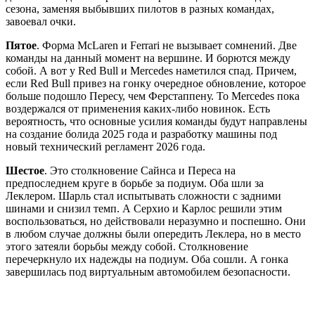
сезона, заменяя выбывших пилотов в разных командах,
завоевал очки.
Пятое
. Форма McLaren и Ferrari не вызывает сомнений. Две
команды на данный момент на вершине. И борются между
собой. А вот у Red Bull и Mercedes наметился спад. Причем,
если Red Bull привез на гонку очередное обновление, которое
больше подошло Пересу, чем Ферстаппену. То Mercedes пока
воздержался от применения каких-либо новинок. Есть
вероятность, что основные усилия команды будут направлены
на создание болида 2025 года и разработку машины под
новый технический регламент 2026 года.
Шестое
. Это столкновение Сайнса и Переса на
предпоследнем круге в борьбе за подиум. Оба шли за
Леклером. Шарль стал испытывать сложности с задними
шинами и снизил темп. А Серхио и Карлос решили этим
воспользоваться, но действовали неразумно и поспешно. Они
в любом случае должны были опередить Леклера, но в место
этого затеяли борьбы между собой. Столкновение
перечеркнуло их надежды на подиум. Оба сошли. А гонка
завершилась под виртуальным автомобилем безопасности.